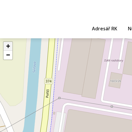
Adresář RK
N
+
−