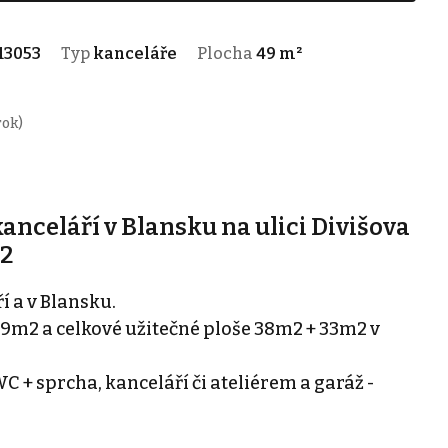
13053
Typ
kanceláře
Plocha
49 m²
rok)
anceláří v Blansku na ulici Divišova
m2
í a v Blansku.
49m2 a celkové užitečné ploše 38m2 + 33m2 v
 + sprcha, kanceláří či ateliérem a garáž -