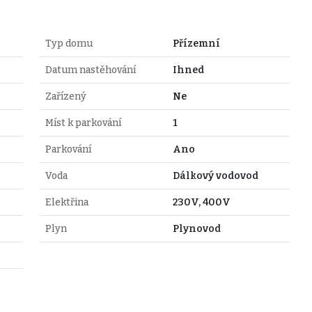
Typ domu
Přízemní
Datum nastěhování
Ihned
Zařízený
Ne
Míst k parkování
1
Parkování
Ano
Voda
Dálkový vodovod
Elektřina
230V, 400V
Plyn
Plynovod