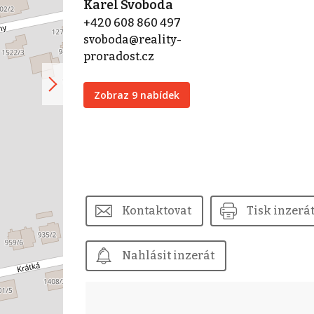
Karel Svoboda
+420 608 860 497
svoboda@reality-
proradost.cz
Zobraz 9 nabídek
Kontaktovat
Tisk inzerá
Nahlásit inzerát