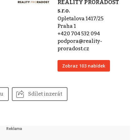
REALITY PRORADOST
s.r.o.
Opletalova 1417/25
Praha 1
+420 704 532 094
podpora@reality-
proradost.cz
Zobraz 103 nabídek
tu
Sdílet inzerát