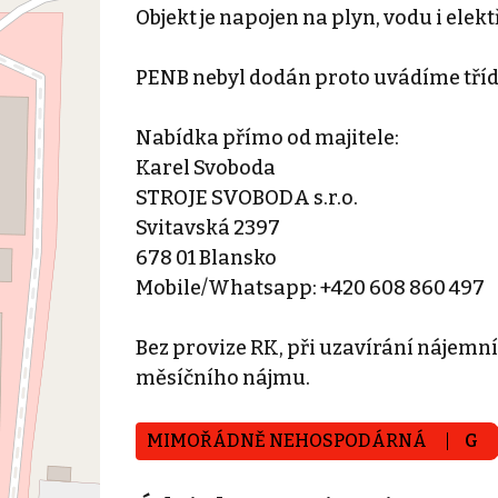
Objekt je napojen na plyn, vodu i ele
PENB nebyl dodán proto uvádíme tříd
Nabídka přímo od majitele:
Karel Svoboda
STROJE SVOBODA s.r.o.
Svitavská 2397
678 01 Blansko
Mobile/Whatsapp: +420 608 860 497
Bez provize RK, při uzavírání nájemn
měsíčního nájmu.
MIMOŘÁDNĚ NEHOSPODÁRNÁ
G