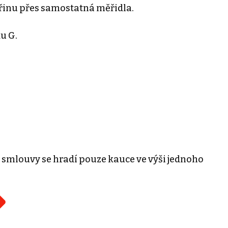
ktřinu přes samostatná měřidla.
u G.
í smlouvy se hradí pouze kauce ve výši jednoho