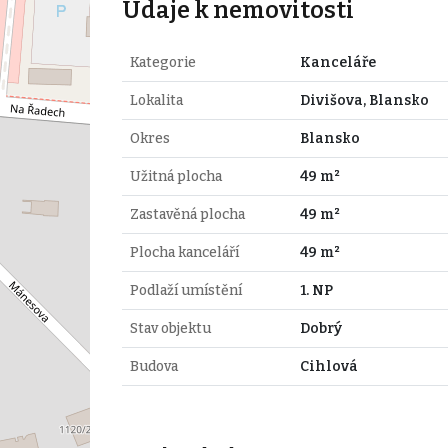
Údaje k nemovitosti
Kategorie
Kanceláře
Lokalita
Divišova, Blansko
Okres
Blansko
Užitná plocha
49 m²
Zastavěná plocha
49 m²
Plocha kanceláří
49 m²
Podlaží umístění
1. NP
Stav objektu
Dobrý
Budova
Cihlová