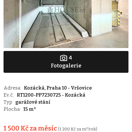
4
Fotogalerie
Adresa
Kozácká, Praha 10 - Vršovice
Ev. č.
RT1200-PP7230725 - Kozácká
Typ
garážové stání
Plocha
15 m²
1 500 Kč za měsíc
(1 200 Kč za m²/rok)