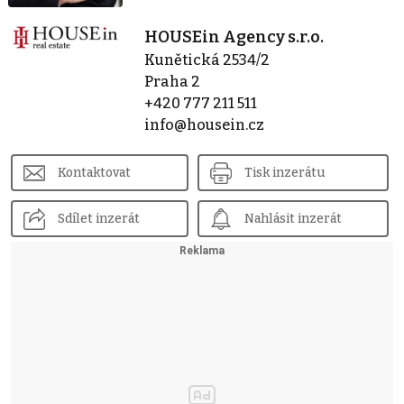
HOUSEin Agency s.r.o.
Kunětická 2534/2
Praha 2
+420 777 211 511
info@housein.cz
Kontaktovat
Tisk inzerátu
Sdílet inzerát
Nahlásit inzerát