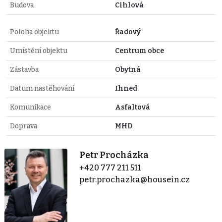
Budova
Cihlová
Poloha objektu
Řadový
Umístění objektu
Centrum obce
Zástavba
Obytná
Datum nastěhování
Ihned
Komunikace
Asfaltová
Doprava
MHD
Petr Procházka
+420 777 211 511
petr.prochazka@housein.cz