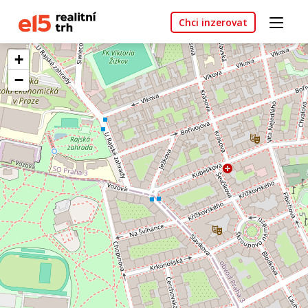
Chci inzerovat
+
−