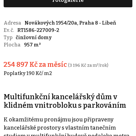
Fotogalerie
Adresa
Novákových 1954/20a, Praha 8 - Libeň
Ev. č.
RT1586-227009-2
Typ
činžovní domy
Plocha
957 m²
254 897 Kč za měsíc
(3 196 Kč za m²/rok)
Poplatky 190 Kč/ m2
Multifunkční kancelářský dům v
klidném vnitrobloku s parkováním
K okamžitému pronájmu jsou připraveny
kancelářské prostory s vlastním tanečním