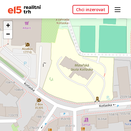
Chci inzerovat
+
−