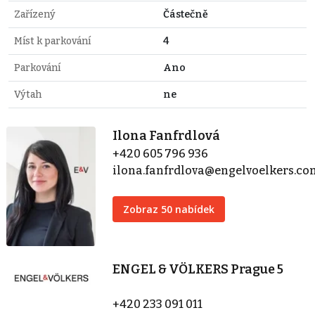
Zařízený
Částečně
Míst k parkování
4
Parkování
Ano
Výtah
ne
Ilona Fanfrdlová
+420 605 796 936
ilona.fanfrdlova@engelvoelkers.c
Zobraz 50 nabídek
ENGEL & VÖLKERS Prague 5
+420 233 091 011