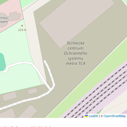
Leaflet
|
©
OpenStreetMap