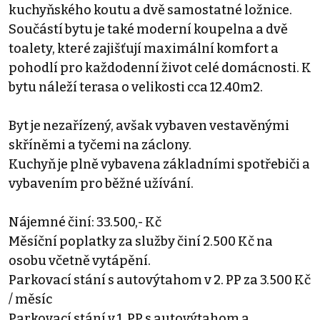
kuchyňského koutu a dvě samostatné ložnice.
Součástí bytu je také moderní koupelna a dvě
toalety, které zajišťují maximální komfort a
pohodlí pro každodenní život celé domácnosti. K
bytu náleží terasa o velikosti cca 12.40m2.
Byt je nezařízený, avšak vybaven vestavěnými
skříněmi a tyčemi na záclony.
Kuchyň je plně vybavena základními spotřebiči a
vybavením pro běžné užívání.
Nájemné činí: 33.500,- Kč
Měsíční poplatky za služby činí 2.500 Kč na
osobu včetně vytápění.
Parkovací stání s autovýtahom v 2. PP za 3.500 Kč
/ měsíc
Parkovací stání v 1. PP s autovýtahom a