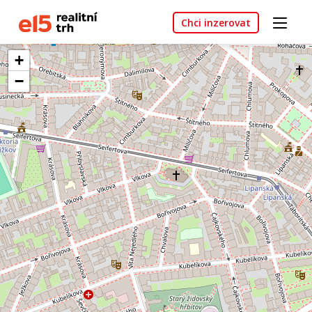
Chci inzerovat
+
−