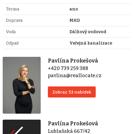
Terasa
ano
Doprava
MHD
Voda
Dálkový vodovod
Odpad
Veřejná kanalizace
Pavlína Prokešová
+420 739 259 388
pavlina@reallocate.cz
Zobraz 53 nabídek
Pavlína Prokešová
Lublaňská 667/42