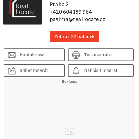
Praha 2
+420 604 189 964
pavlina@reallocate.cz
Zobraz 57 nabídek
Kontaktovat
Tisk inzerátu
Sdílet inzerát
Nahlásit inzerát