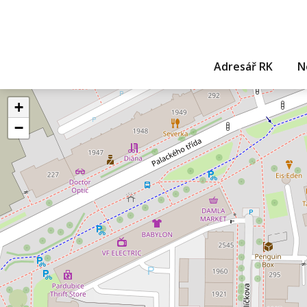
Adresář RK
N
+
−