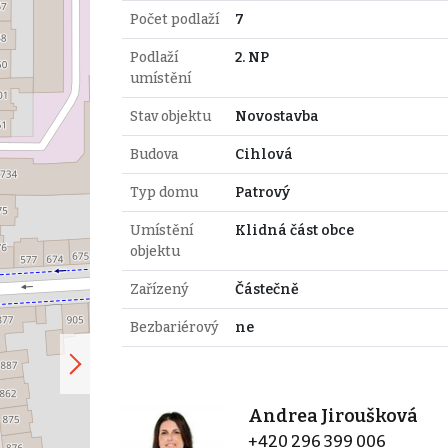
Počet podlaží
7
Podlaží
2. NP
umístění
Stav objektu
Novostavba
Budova
Cihlová
Typ domu
Patrový
Umístění
Klidná část obce
objektu
Zařízený
Částečně
Bezbariérový
ne
Andrea Jiroušková
+420 296 399 006