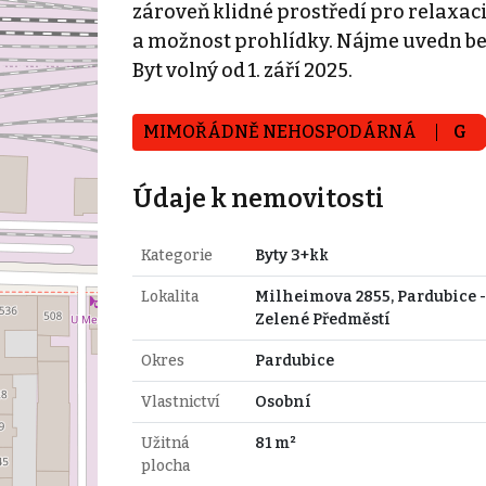
zároveň klidné prostředí pro relaxac
a možnost prohlídky. Nájme uvedn bez 
Byt volný od 1. září 2025.
MIMOŘÁDNĚ NEHOSPODÁRNÁ
G
Údaje k nemovitosti
Kategorie
Byty 3+kk
Lokalita
Milheimova 2855, Pardubice -
Zelené Předměstí
Okres
Pardubice
Vlastnictví
Osobní
Užitná
81 m²
plocha