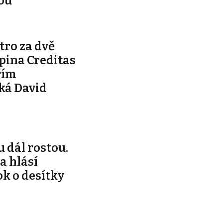
vou
tro za dvě
pina Creditas
řím
ká David
 dál rostou.
a hlásí
k o desítky