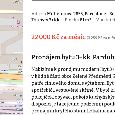
Adresa
Milheimova 2855, Pardubice - Z
Typ
byty 3+kk
Plocha
81 m²
Vlastnic
22 000 Kč za měsíc
(3 259 Kč za m²/
Pronájem bytu 3+kk, Pardubi
Nabízíme k pronájmu moderní byt 3+k
v klidné části obce Zelené Předměstí, 
patře cihlového domu s výtahem. Byt
spotřebiči, vestavěné skříně. V bytě k
pokojíček, obývací pokoj s kuchyňský
dispozici je také jedno podzemní podla
pronájmu krytého stání. Lokalita nab