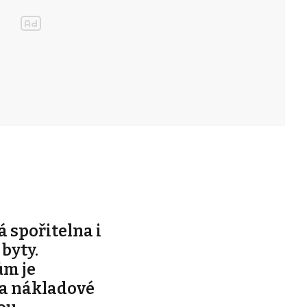
á spořitelna i
byty.
m je
za nákladové