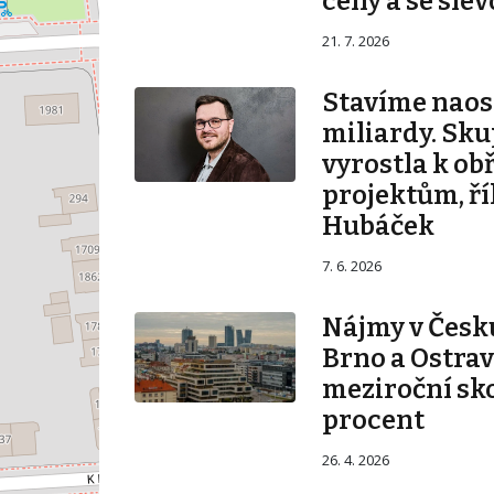
ceny a se sle
21. 7. 2026
Stavíme naos
miliardy. Sku
vyrostla k ob
projektům, ří
Hubáček
7. 6. 2026
Nájmy v Česku
Brno a Ostrav
meziroční sko
procent
26. 4. 2026