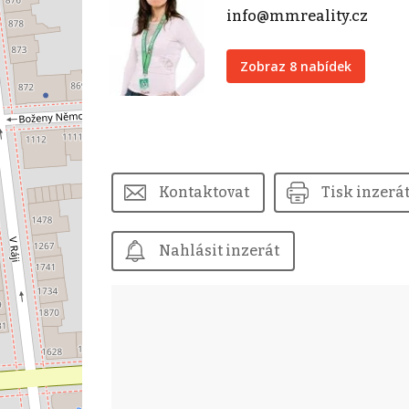
info@mmreality.cz
Zobraz 8 nabídek
Kontaktovat
Tisk inzerá
Nahlásit inzerát