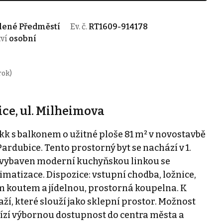
elené Předměstí
Ev. č.
RT1609-914178
tví
osobní
rok)
ce, ul. Milheimova
k s balkonem o užitné ploše 81 m² v novostavbě
Pardubice. Tento prostorný byt se nachází v 1.
 vybaven moderní kuchyňskou linkou se
limatizace. Dispozice: vstupní chodba, ložnice,
m koutem a jídelnou, prostorná koupelna. K
ží, které slouží jako sklepní prostor. Možnost
ízí výbornou dostupnost do centra města a