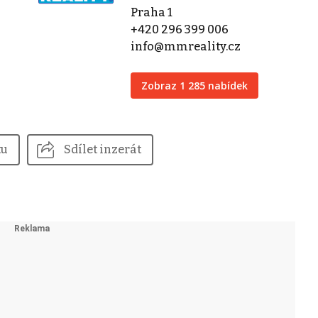
Praha 1
+420 296 399 006
info@mmreality.cz
Zobraz 1 285 nabídek
tu
Sdílet inzerát