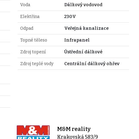
Voda
Dálkový vodovod
Elektřina
230V
Odpad
Veřejná kanalizace
Topné těleso
Infrapanel
Zdroj topení
Ústřední dálkové
Zdroj teplé vody
Centrální dálkový ohřev
M&M reality
Krakovská 583/9