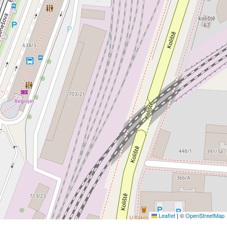
Leaflet
|
©
OpenStreetMap