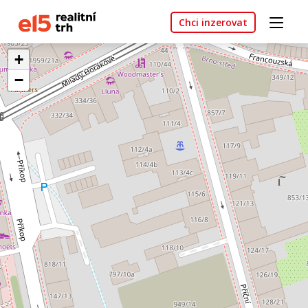
Chci inzerovat
+
−