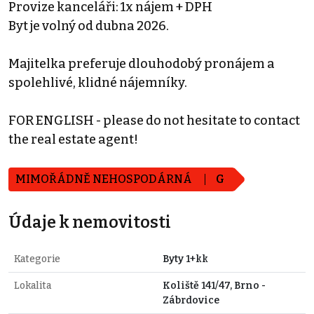
Provize kanceláři: 1x nájem + DPH
Byt je volný od dubna 2026.
Majitelka preferuje dlouhodobý pronájem a
spolehlivé, klidné nájemníky.
FOR ENGLISH - please do not hesitate to contact
the real estate agent!
MIMOŘÁDNĚ NEHOSPODÁRNÁ
G
Údaje k nemovitosti
Kategorie
Byty 1+kk
Lokalita
Koliště 141/47, Brno -
Zábrdovice