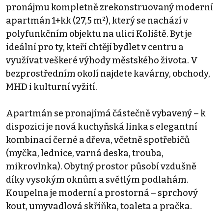
pronájmu kompletně zrekonstruovaný moderní
apartmán 1+kk (27,5 m²), který se nachází v
polyfunkčním objektu na ulici Koliště. Byt je
ideální pro ty, kteří chtějí bydlet v centru a
využívat veškeré výhody městského života. V
bezprostředním okolí najdete kavárny, obchody,
MHD i kulturní vyžití.
Apartmán se pronajímá částečně vybavený – k
dispozici je nová kuchyňská linka s elegantní
kombinací černé a dřeva, včetně spotřebičů
(myčka, lednice, varná deska, trouba,
mikrovlnka). Obytný prostor působí vzdušně
díky vysokým oknům a světlým podlahám.
Koupelna je moderní a prostorná – sprchový
kout, umyvadlová skříňka, toaleta a pračka.