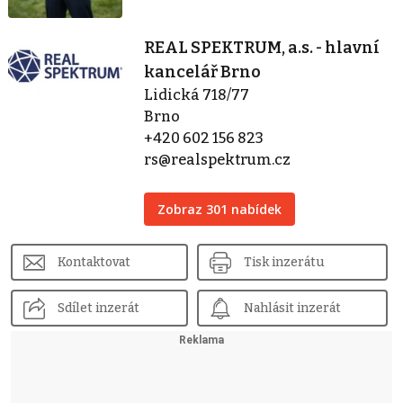
REAL SPEKTRUM, a.s. - hlavní
kancelář Brno
Lidická 718/77
Brno
+420 602 156 823
rs@realspektrum.cz
Zobraz 301 nabídek
Kontaktovat
Tisk inzerátu
Sdílet inzerát
Nahlásit inzerát