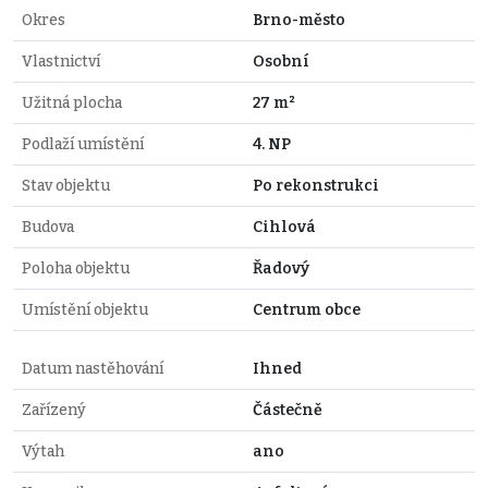
Okres
Brno-město
Vlastnictví
Osobní
Užitná plocha
27 m²
Podlaží umístění
4. NP
Stav objektu
Po rekonstrukci
Budova
Cihlová
Poloha objektu
Řadový
Umístění objektu
Centrum obce
Datum nastěhování
Ihned
Zařízený
Částečně
Výtah
ano