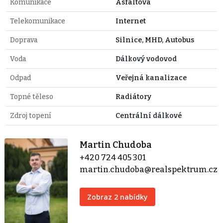
Komunikace
Asfaltová
Telekomunikace
Internet
Doprava
Silnice, MHD, Autobus
Voda
Dálkový vodovod
Odpad
Veřejná kanalizace
Topné těleso
Radiátory
Zdroj topení
Centrální dálkové
Martin Chudoba
+420 724 405 301
martin.chudoba@realspektrum.cz
Zobraz 2 nabídky