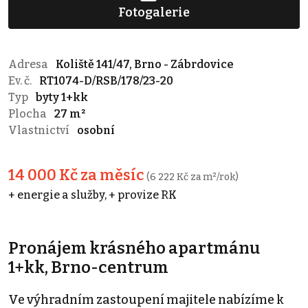
Fotogalerie
Adresa
Koliště 141/47, Brno - Zábrdovice
Ev. č.
RT1074-D/RSB/178/23-20
Typ
byty 1+kk
Plocha
27 m²
Vlastnictví
osobní
14 000 Kč za měsíc
(6 222 Kč za m²/rok)
+ energie a služby, + provize RK
Pronájem krásného apartmánu
1+kk, Brno-centrum
Ve výhradním zastoupení majitele nabízíme k