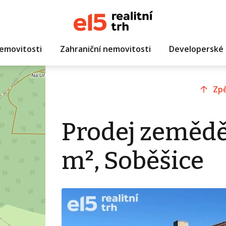
emovitosti
Zahraniční nemovitosti
Developerské 
Zpě
Prodej zemědě
m², Soběšice