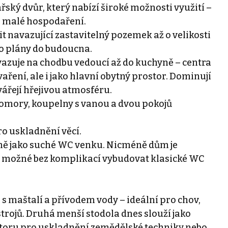
ský dvůr, který nabízí široké možnosti využití –
po malé hospodaření.
navazující zastavitelný pozemek až o velikosti
ro plány do budoucna.
vazuje na chodbu vedoucí až do kuchyně – centra
aření, ale i jako hlavní obytný prostor. Dominují
ářejí hřejivou atmosféru.
komory, koupelny s vanou a dvou pokojů
ro uskladnění věcí.
ně jako suché WC venku. Nicméně dům je
je možné bez komplikací vybudovat klasické WC
s maštalí a přívodem vody – ideální pro chov,
rojů. Druhá menší stodola dnes slouží jako
ostoru pro uskladnění zemědělské techniky nebo