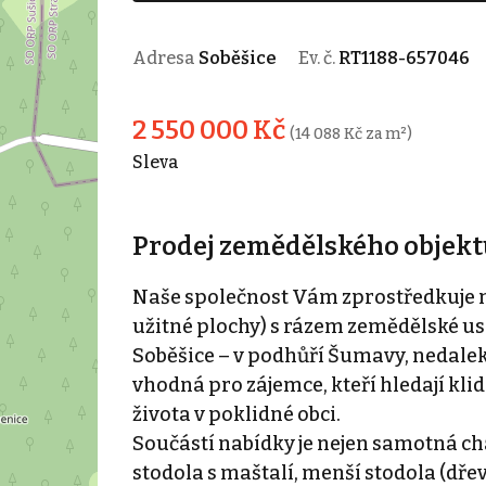
Adresa
Soběšice
Ev. č.
RT1188-657046
2 550 000 Kč
(14 088 Kč za m²)
Sleva
Prodej zemědělského objektu
Naše společnost Vám zprostředkuje m
užitné plochy) s rázem zemědělské use
Soběšice – v podhůří Šumavy, nedalek
vhodná pro zájemce, kteří hledají kli
života v poklidné obci.
Součástí nabídky je nejen samotná ch
stodola s maštalí, menší stodola (dře