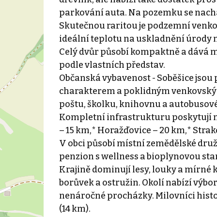
parkování auta. Na pozemku se nachází
Skutečnou raritou je podzemní venkovní
ideální teplotu na uskladnění úrody
Celý dvůr působí kompaktně a dává ma
podle vlastních představ.
Občanská vybavenost - Soběšice jsou
charakterem a poklidným venkovský
poštu, školku, knihovnu a autobusové
Kompletní infrastrukturu poskytují m
– 15 km,* Horažďovice – 20 km,* Strak
V obci působí místní zemědělské druž
penzion s wellness a bioplynovou stan
Krajině dominují lesy, louky a mírné 
borůvek a ostružin. Okolí nabízí výbo
nenáročné procházky. Milovníci histor
(14 km).