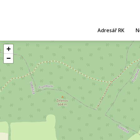
Adresář RK
N
+
−