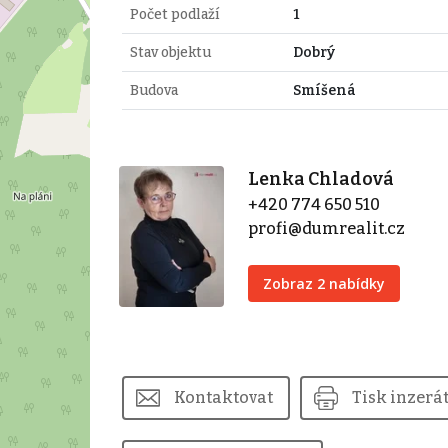
Počet podlaží
1
Stav objektu
Dobrý
Budova
Smíšená
Lenka Chladová
+420 774 650 510
profi@dumrealit.cz
Zobraz 2 nabídky
Kontaktovat
Tisk inzerá