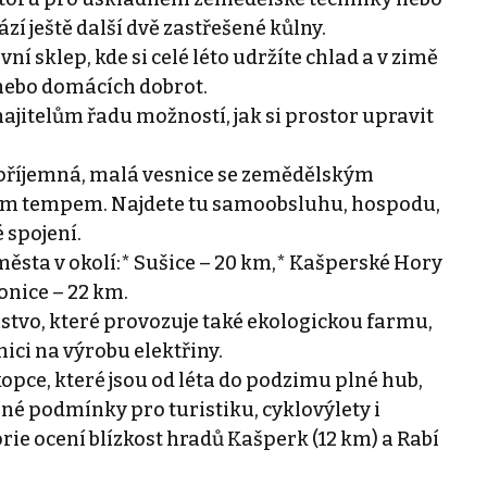
 ještě další dvě zastřešené kůlny.
 sklep, kde si celé léto udržíte chlad a v zimě
 nebo domácích dobrot.
jitelům řadu možností, jak si prostor upravit
 příjemná, malá vesnice se zemědělským
m tempem. Najdete tu samoobsluhu, hospodu,
 spojení.
ěsta v okolí:* Sušice – 20 km,* Kašperské Hory
onice – 22 km.
stvo, které provozuje také ekologickou farmu,
ici na výrobu elektřiny.
kopce, které jsou od léta do podzimu plné hub,
rné podmínky pro turistiku, cyklovýlety i
ie ocení blízkost hradů Kašperk (12 km) a Rabí