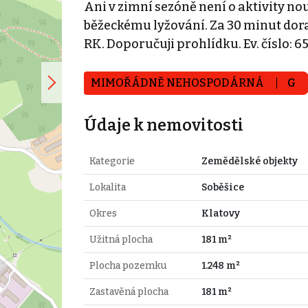
Ani v zimní sezóně není o aktivity n
běžeckému lyžování. Za 30 minut dora
RK. Doporučuji prohlídku. Ev. číslo: 6
MIMOŘÁDNĚ NEHOSPODÁRNÁ
G
Údaje k nemovitosti
Kategorie
Zemědělské objekty
Lokalita
Soběšice
Okres
Klatovy
Užitná plocha
181 m²
Plocha pozemku
1.248 m²
Zastavěná plocha
181 m²