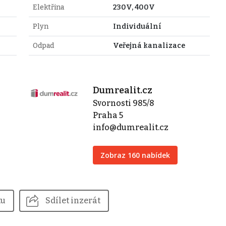
Elektřina
230V, 400V
Plyn
Individuální
Odpad
Veřejná kanalizace
Dumrealit.cz
Svornosti 985/8
Praha 5
info@dumrealit.cz
Zobraz 160 nabídek
tu
Sdílet inzerát