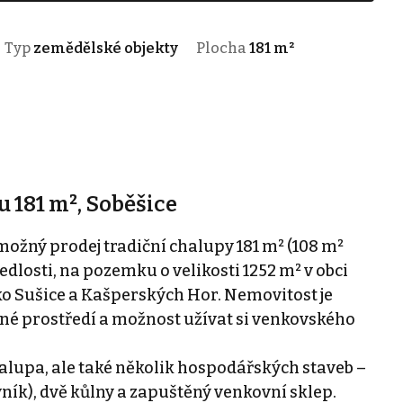
Typ
zemědělské objekty
Plocha
181 m²
 181 m², Soběšice
ožný prodej tradiční chalupy 181 m² (108 m²
dlosti, na pozemku o velikosti 1252 m² v obci
o Sušice a Kašperských Hor. Nemovitost je
dné prostředí a možnost užívat si venkovského
alupa, ale také několik hospodářských staveb –
vník), dvě kůlny a zapuštěný venkovní sklep.