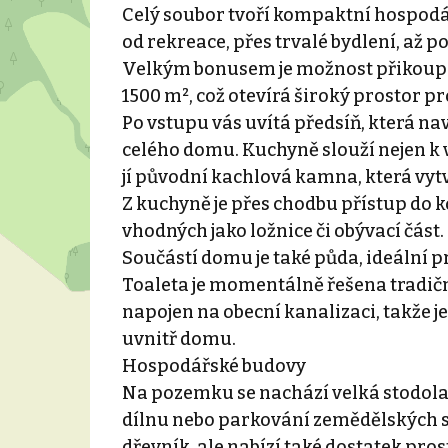
Celý soubor tvoří kompaktní hospodář
od rekreace, přes trvalé bydlení, až 
Velkým bonusem je možnost přikoupit 
1500 m², což otevírá široký prostor p
Po vstupu vás uvítá předsíň, která na
celého domu. Kuchyně slouží nejen k v
jí původní kachlová kamna, která vytv
Z kuchyně je přes chodbu přístup do 
vhodných jako ložnice či obývací část.
Součástí domu je také půda, ideální p
Toaleta je momentálně řešena tradič
napojen na obecní kanalizaci, takže 
uvnitř domu.
Hospodářské budovy
Na pozemku se nachází velká stodola 
dílnu nebo parkování zemědělských st
dřevník, ale nabízí také dostatek pr