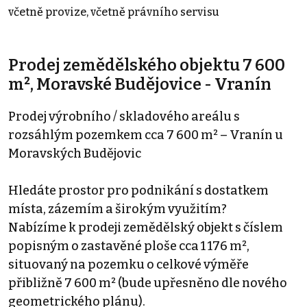
včetně provize, včetně právního servisu
Prodej zemědělského objektu 7 600
m², Moravské Budějovice - Vranín
Prodej výrobního / skladového areálu s
rozsáhlým pozemkem cca 7 600 m² – Vranín u
Moravských Budějovic
Hledáte prostor pro podnikání s dostatkem
místa, zázemím a širokým využitím?
Nabízíme k prodeji zemědělský objekt s číslem
popisným o zastavěné ploše cca 1 176 m²,
situovaný na pozemku o celkové výměře
přibližně 7 600 m² (bude upřesněno dle nového
geometrického plánu).