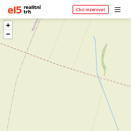
Chci inzerovat
+
−