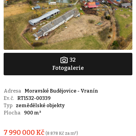
32
Fotogalerie
Adresa
Moravské Budějovice - Vranín
Ev. č.
RT1532-00339
Typ
zemědělské objekty
Plocha
900 m²
7 990 000 Kč
(8 878 Kč za m²)