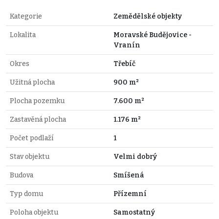
Kategorie
Zemědělské objekty
Lokalita
Moravské Budějovice -
Vranín
Okres
Třebíč
Užitná plocha
900 m²
Plocha pozemku
7.600 m²
Zastavěná plocha
1.176 m²
Počet podlaží
1
Stav objektu
Velmi dobrý
Budova
Smíšená
Typ domu
Přízemní
Poloha objektu
Samostatný