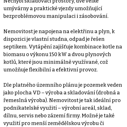
Nechybí skladovací prostory, dvě velké
umývárny a praktické vjezdy umožňující
bezproblémovou manipulaci i zásobování.
Nemovitost je napojena na elektřinu a plyn, k
dispozici je vlastní studna, odpad je řešen
septikem. Vytápění zajišťuje kombinace kotle na
biomasu o výkonu 150 kW a dvou plynových
kotlů, které jsou minimálně využívané, což
umožňuje flexibilní a efektivní provoz.
Dle platného územního plánu je pozemek veden
jako plocha VD – výroba a skladování (drobná a
řemeslná výroba). Nemovitost je tak ideální pro
podnikatelské využití – výrobní areál, sklad,
dílnu, servis nebo zázemí firmy. Možné je také
využití pro menší zemědělskou výrobu či