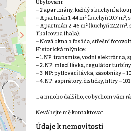
Ubytování:
– 2 apartmány, každý s kuchyní a ko
– Apartmán 1: 44 m² (kuchyň 10,7 m², 
– Apartmán 2: 46 m² (kuchyň 12,2 m², 
Tkalcovna (hala):
– Nová okna a fasáda, střešní fotovol
Historická mlýnice:
– 1. NP: transmise, vodní elektrárna, s
– 2. NP: mlecí lávka, regulátor turbíny
– 3. NP: pytlovací lávka, zásobníky – 1
– 4. NP: aspirátory, čističky, filtry – 10
... a mnoho dalšího, co bychom vám rá
Neváhejte mě kontaktovat.
Údaje k nemovitosti