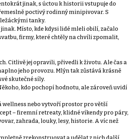
tokrát jinak, s úctou k historii vstupuje do
 řemeslně poctivý rodinný minipivovar. S
ležáckými tanky.
inak. Místo, kde kdysi lidé mleli obilí, začalo
vatbu, firmy, které chtěly na chvíli zpomalit,
 Citlivě jej opravili, přivedli k životu. Ale čas a
 naplno jeho provozu. Mlýn tak zůstává krásně
vé skutečné síly.
 Někoho, kdo pochopí hodnotu, ale zároveň uvidí
 wellness nebo vytvoří prostor pro větší
ept – firemní retreaty, klidné víkendy pro páry,
ovar, zahrada, louky, lesy, historie. A víc než
pletně zrekonstruovat a udělat z nich další