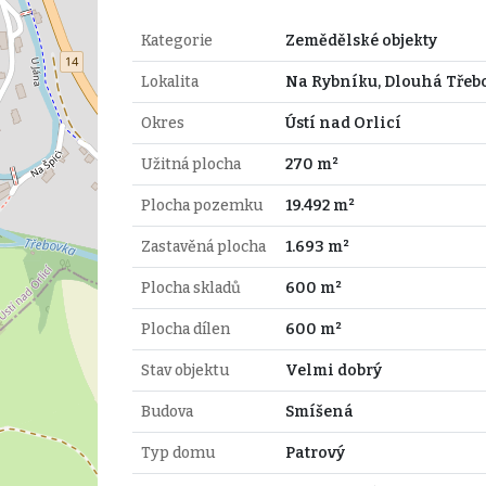
Kategorie
Zemědělské objekty
Lokalita
Na Rybníku, Dlouhá Třeb
Okres
Ústí nad Orlicí
Užitná plocha
270 m²
Plocha pozemku
19.492 m²
Zastavěná plocha
1.693 m²
Plocha skladů
600 m²
Plocha dílen
600 m²
Stav objektu
Velmi dobrý
Budova
Smíšená
Typ domu
Patrový