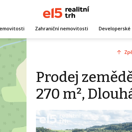
emovitosti
Zahraniční nemovitosti
Developerské 
Zpě
Prodej zemědě
270 m², Dlouh