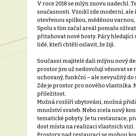
V roce 2018 se mlýn znovu nadechl. Ten
současnosti. Vznikl zde moderní, ale
otevřenou spilkou, měděnou varnou, 
Spolu s tím začal areál pomalu ožívat j
přitahovat nové hosty. Páry hledající s
lidé, kteří chtěli oslavit, že žijí.
Současní majitelé dali mlýnu nový dech.
prostor jim už nedovolují věnovat se
uchovaný, funkční – ale nevyužitý do s
Zde je prostor pro nového vlastníka.
příležitost.
Možná rozšíří ubytování, možná přidá
množství svateb. Nebo zcela nový konc
tematické pobyty. Je tu restaurace, piv
dost místa na realizaci vlastních vizí.
Prostory nad restaurací se mohou kom