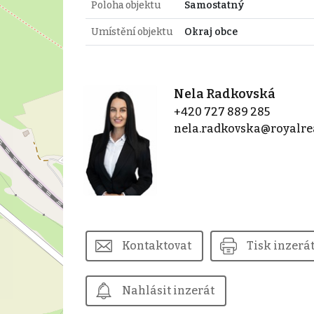
Poloha objektu
Samostatný
Umístění objektu
Okraj obce
Nela Radkovská
+420 727 889 285
nela.radkovska@royalrea
Kontaktovat
Tisk inzerá
Nahlásit inzerát