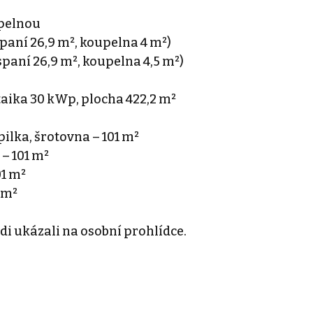
upelnou
spaní 26,9 m², koupelna 4 m²)
spaní 26,9 m², koupelna 4,5 m²)
taika 30 kWp, plocha 422,2 m²
pilka, šrotovna – 101 m²
 – 101 m²
01 m²
1 m²
di ukázali na osobní prohlídce.