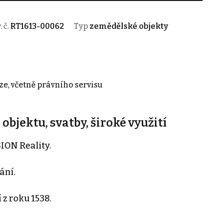
. č.
RT1613-00062
Typ
zemědělské objekty
ze, včetně právního servisu
bjektu, svatby, široké využití
ION Reality.
ání.
z roku 1538.