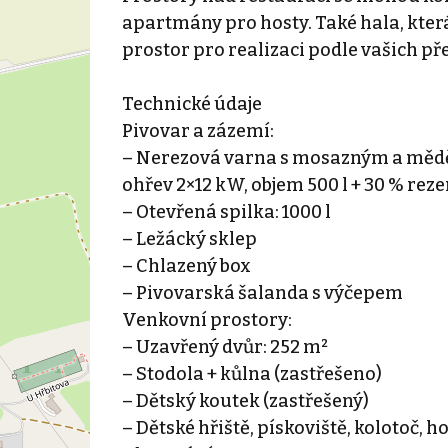
apartmány pro hosty. Také hala, která
prostor pro realizaci podle vašich př
Technické údaje
Pivovar a zázemí:
– Nerezová varna s mosazným a měd
ohřev 2×12 kW, objem 500 l + 30 % rez
– Otevřená spilka: 1000 l
– Ležácký sklep
– Chlazený box
– Pivovarská šalanda s výčepem
Venkovní prostory:
– Uzavřený dvůr: 252 m²
– Stodola + kůlna (zastřešeno)
– Dětský koutek (zastřešený)
– Dětské hřiště, pískoviště, kolotoč, 