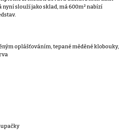
 nyní slouží jako sklad, má 600m² nabízí
edstav.
ěným oplášťováním, tepané měděné klobouky,
erva
houpačky