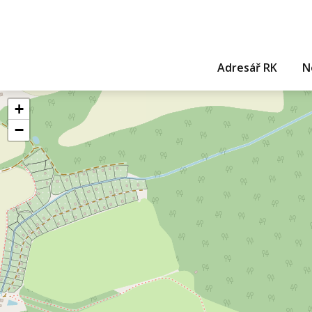
Adresář RK
N
+
−