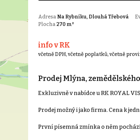
Adresa
Na Rybníku, Dlouhá Třebová
Ev
Plocha
270 m²
info v RK
včetně DPH, včetně poplatků, včetně provi
Prodej Mlýna, zemědělského o
Exkluzivně v nabídce u RK ROYAL VIS
Prodej možný i jako firma. Cena k jedn
První písemná zmínka o něm pochází 