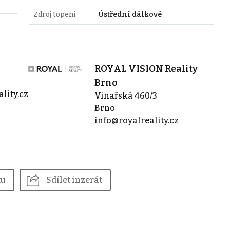
Zdroj topení
Ústřední dálkové
ROYAL VISION Reality
Brno
lity.cz
Vinařská 460/3
Brno
info@royalreality.cz
tu
Sdílet inzerát