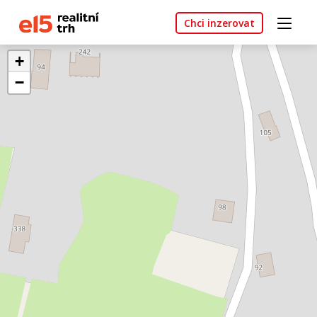
Chci inzerovat
+
−