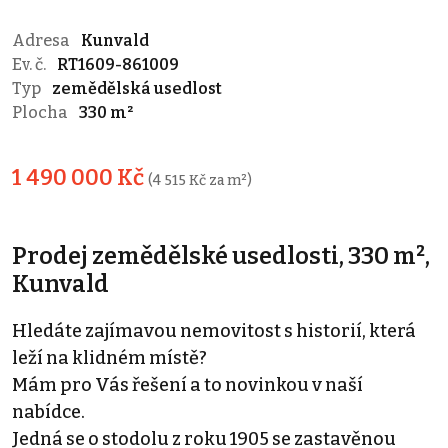
Adresa
Kunvald
Ev. č.
RT1609-861009
Typ
zemědělská usedlost
Plocha
330 m²
1 490 000 Kč
(4 515 Kč za m²)
Prodej zemědělské usedlosti, 330 m²,
Kunvald
Hledáte zajímavou nemovitost s historií, která
leží na klidném místě?
Mám pro Vás řešení a to novinkou v naší
nabídce.
Jedná se o stodolu z roku 1905 se zastavěnou