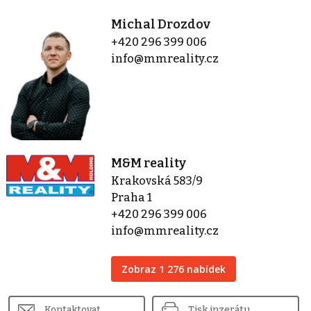
Michal Drozdov
+420 296 399 006
info@mmreality.cz
M&M reality
Krakovská 583/9
Praha 1
+420 296 399 006
info@mmreality.cz
Zobraz 1 276 nabídek
Kontaktovat
Tisk inzerátu