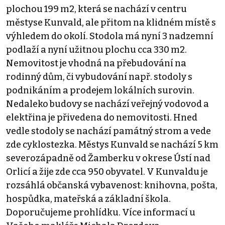
plochou 199 m2, která se nachází v centru
městyse Kunvald, ale přitom na klidném místě s
výhledem do okolí. Stodola má nyní 3 nadzemní
podlaží a nyní užitnou plochu cca 330 m2.
Nemovitost je vhodná na přebudování na
rodinný dům, či vybudování např. stodoly s
podnikáním a prodejem lokálních surovin.
Nedaleko budovy se nachází veřejný vodovod a
elektřina je přivedena do nemovitosti. Hned
vedle stodoly se nachází památný strom a vede
zde cyklostezka. Městys Kunvald se nachází 5 km
severozápadně od Žamberku v okrese Ústí nad
Orlicí a žije zde cca 950 obyvatel. V Kunvaldu je
rozsáhlá občanská vybavenost: knihovna, pošta,
hospůdka, mateřská a základní škola.
Doporučujeme prohlídku. Více informací u