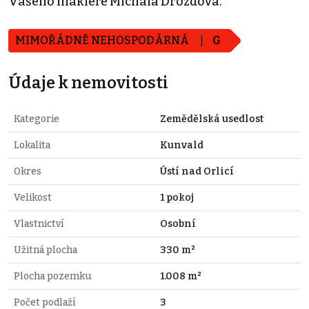
Vašeho makléře Michala Drozdova.
MIMOŘÁDNĚ NEHOSPODÁRNÁ
G
Údaje k nemovitosti
Kategorie
Zemědělská usedlost
Lokalita
Kunvald
Okres
Ústí nad Orlicí
Velikost
1 pokoj
Vlastnictví
Osobní
Užitná plocha
330 m²
Plocha pozemku
1.008 m²
Počet podlaží
3