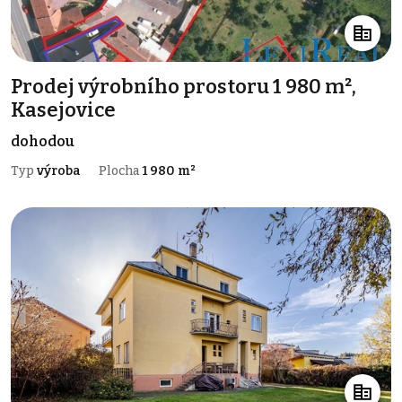
Prodej výrobního prostoru 1 980 m²,
Kasejovice
dohodou
Typ
výroba
Plocha
1 980 m²