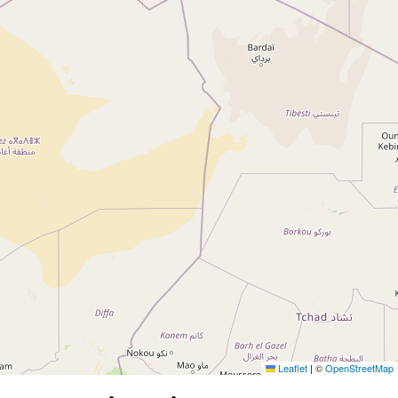
Leaflet
|
©
OpenStreetMap