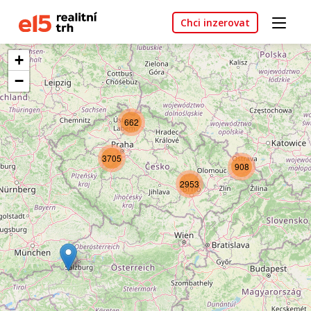
Chci inzerovat
+
−
662
3705
908
2953