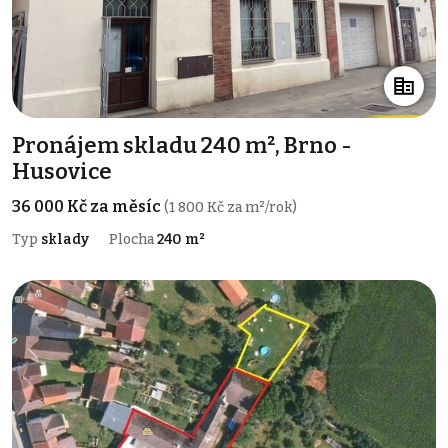
Pronájem skladu 240 m², Brno -
Husovice
36 000 Kč za měsíc
(1 800 Kč za m²/rok)
Typ
sklady
Plocha
240 m²