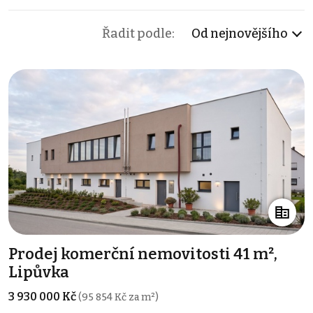
Řadit podle:
Od nejnovějšího
Prodej komerční nemovitosti 41 m²,
Lipůvka
3 930 000 Kč
(95 854 Kč za m²)