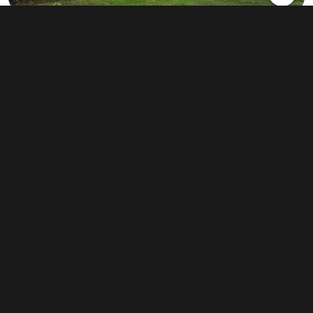
Prodej činžovního domu 500 m², Planá
nad Lužnicí
19 800 000 Kč
(39 600 Kč za m²)
Typ
činžovní domy
Plocha
500 m²