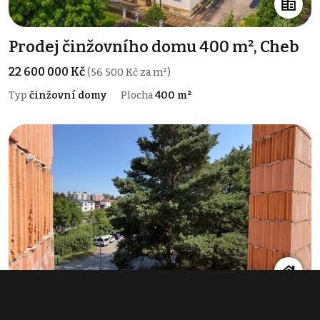
Prodej činžovního domu 400 m², Cheb
22 600 000 Kč
(56 500 Kč za m²)
Typ
činžovní domy
Plocha
400 m²
Prodej bytu 3+kk 63 m², Boskovice