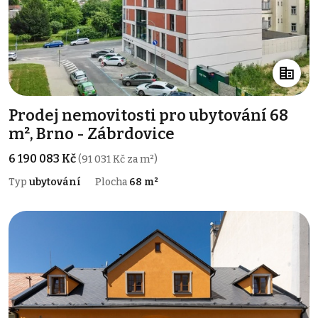
Prodej nemovitosti pro ubytování 68
m², Brno - Zábrdovice
6 190 083 Kč
(91 031 Kč za m²)
Typ
ubytování
Plocha
68 m²