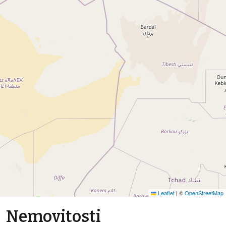
Leaflet
|
©
OpenStreetMap
Nemovitosti