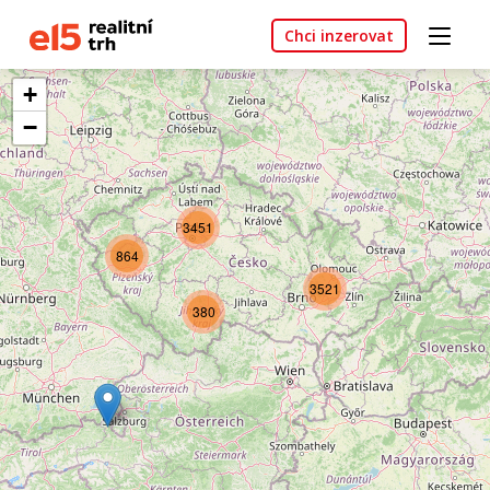
Chci inzerovat
+
−
3451
864
3521
380