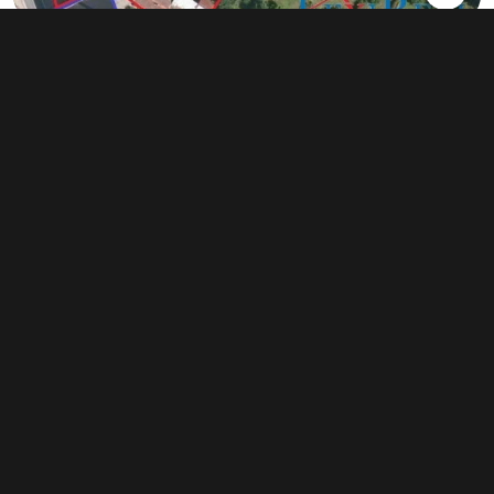
Prodej výrobního prostoru 1 980 m²,
Kasejovice
dohodou
Typ
výroba
Plocha
1 980 m²