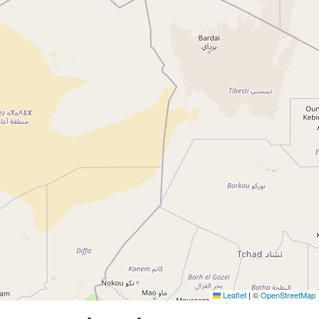
Leaflet
|
©
OpenStreetMap