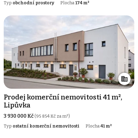
Typ
obchodní prostory
Plocha
174 m²
Prodej komerční nemovitosti 41 m²,
Lipůvka
3 930 000 Kč
(95 854 Kč za m²)
Typ
ostatní komerční nemovitosti
Plocha
41 m²