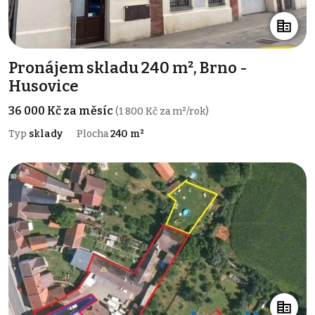
Pronájem skladu 240 m², Brno -
Husovice
36 000 Kč za měsíc
(1 800 Kč za m²/rok)
Typ
sklady
Plocha
240 m²