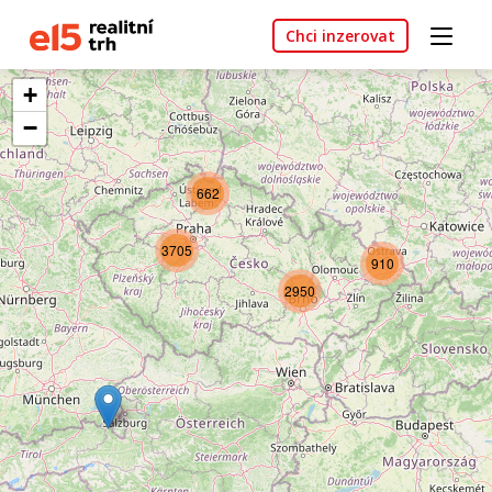
Chci inzerovat
+
−
662
3705
910
2950