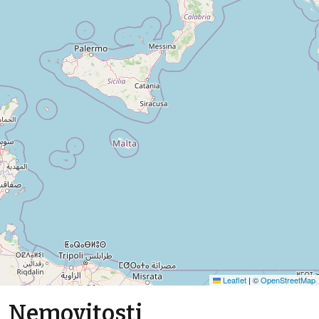
Leaflet
|
©
OpenStreetMap
Nemovitosti