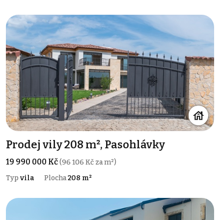
Prodej vily 208 m², Pasohlávky
19 990 000 Kč
(96 106 Kč za m²)
Typ
vila
Plocha
208 m²