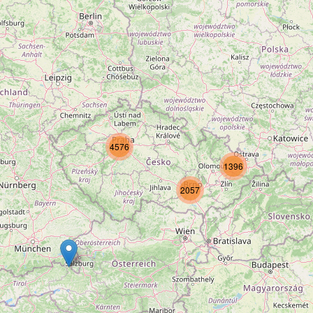
4576
1396
2057