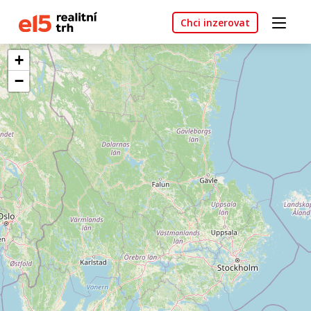
Chci inzerovat
+
−