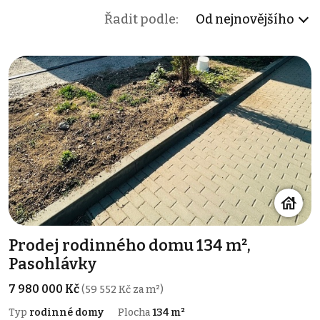
Řadit podle:
Od nejnovějšího
Prodej rodinného domu 134 m²,
Pasohlávky
7 980 000 Kč
(59 552 Kč za m²)
Typ
rodinné domy
Plocha
134 m²