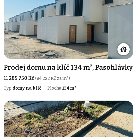
Prodej domu na klíč 134 m², Pasohlávky
11 285 750 Kč
(84 222 Kč za m²)
Typ
domy na klíč
Plocha
134 m²