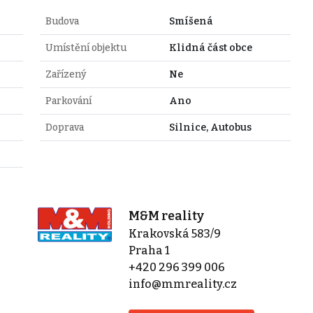
Budova
Smíšená
Umístění objektu
Klidná část obce
Zařízený
Ne
Parkování
Ano
Doprava
Silnice, Autobus
M&M reality
Krakovská 583/9
Praha 1
+420 296 399 006
info@mmreality.cz