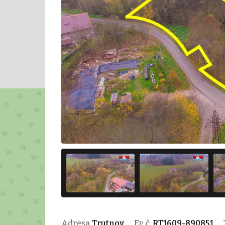
Adresa
Trutnov
Ev. č.
RT1609-890851