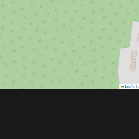
Leaflet
|
Obchodní 