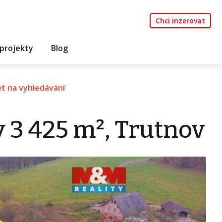
Chci inzerovat
projekty
Blog
t na vyhledávání
 3 425 m², Trutnov