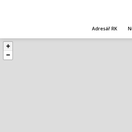
Adresář RK
N
+
−