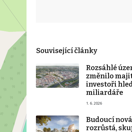
Související články
Rozsáhlé úze
změnilo majit
investoři hle
miliardáře
1. 6. 2026
Budoucí nová 
rozrůstá, sku