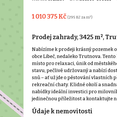
1 010 375 Kč
(295 Kč za m²)
Prodej zahrady, 3425 m², Tr
Nabízíme k prodeji krásný pozemek o r
obce Libeč, nedaleko Trutnova. Tento k
místo pro relaxaci, únik od městskéh
stavu, pečlivě udržovaný a nabízí dos
snů – ať už jde o pěstování vlastních
rekreační chaty. Klidné okolí a snadn
nabídky ideální investici pro milovní
jedinečnou příležitost a kontaktujte 
Údaje k nemovitosti