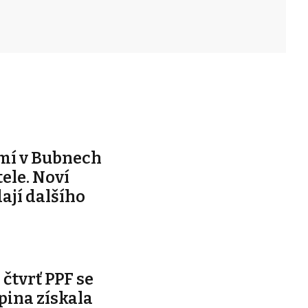
mí v Bubnech
ele. Noví
dají dalšího
čtvrť PPF se
pina získala