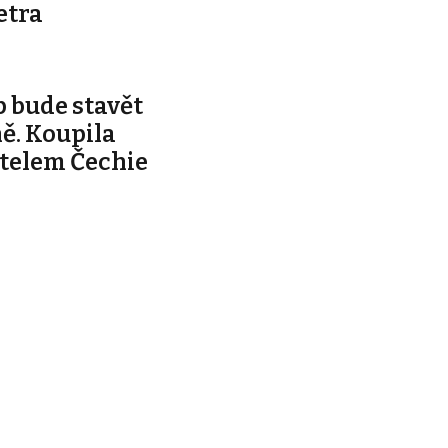
etra
 bude stavět
ě. Koupila
telem Čechie