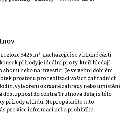
utnov
ozloze 3425 m², nacházející se v klidné části
ousek přírody je ideální pro ty, kteří hledají
o shonu nebo na investici. Je ve velmi dobrém
tatek prostoru pro realizaci vašich zahradních
 plodin, vytvoření okrasné zahrady nebo umístění
á dostupnost do centra Trutnova dělají z této
ky přírody a klidu. Nepropásněte tuto
nás pro více informací nebo prohlídku.