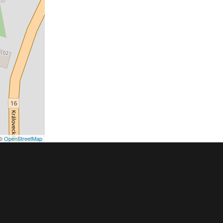
©
OpenStreetMap
podmínky
Pravidla inzerce
Ceník
Registrace