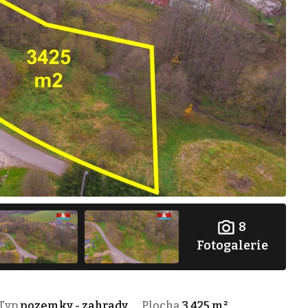
8
Fotogalerie
Typ
pozemky - zahrady
Plocha
3 425 m²