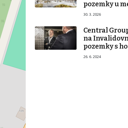
pozemky u m
30. 3. 2026
Central Group
na Invalidovn
pozemky s ho
26. 6. 2024