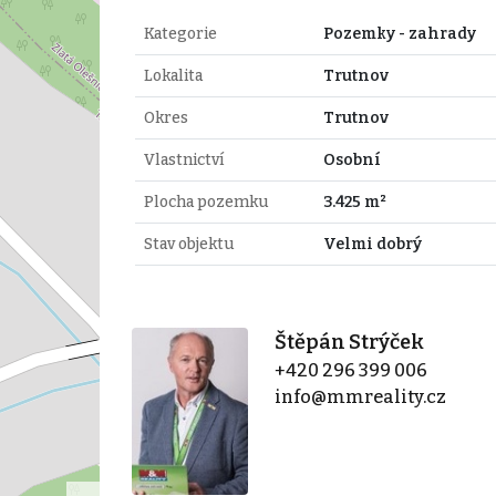
Kategorie
Pozemky - zahrady
Lokalita
Trutnov
Okres
Trutnov
Vlastnictví
Osobní
Plocha pozemku
3.425 m²
Stav objektu
Velmi dobrý
Štěpán Strýček
+420 296 399 006
info@mmreality.cz