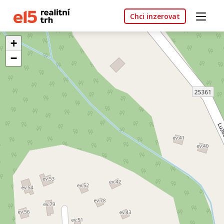
Chci inzerovat
+
−