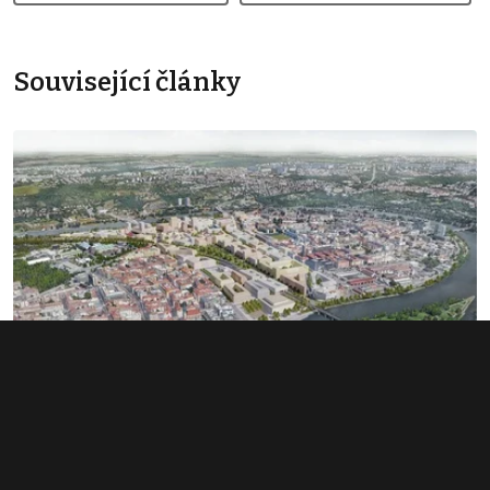
Související články
Rozsáhlé území v Bubnech změnilo
majitele. Noví investoři hledají dalšího
miliardáře