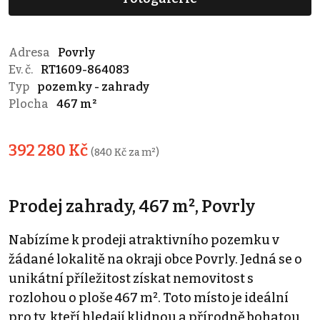
Adresa
Povrly
Ev. č.
RT1609-864083
Typ
pozemky - zahrady
Plocha
467 m²
392 280 Kč
(840 Kč za m²)
Prodej zahrady, 467 m², Povrly
Nabízíme k prodeji atraktivního pozemku v
žádané lokalitě na okraji obce Povrly. Jedná se o
unikátní příležitost získat nemovitost s
rozlohou o ploše 467 m². Toto místo je ideální
pro ty, kteří hledají klidnou a přírodně bohatou