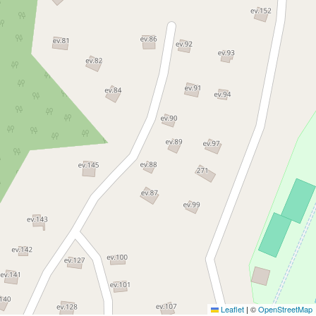
Leaflet
|
©
OpenStreetMap