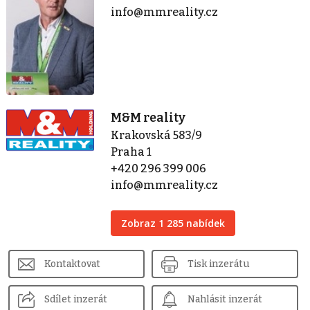
info@mmreality.cz
M&M reality
Krakovská 583/9
Praha 1
+420 296 399 006
info@mmreality.cz
Zobraz 1 285 nabídek
Kontaktovat
Tisk inzerátu
Sdílet inzerát
Nahlásit inzerát