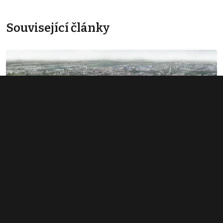
Související články
Rozsáhlé území v Bubnech změnilo
majitele. Noví investoři hledají dalšího
miliardáře
1. 6. 2026