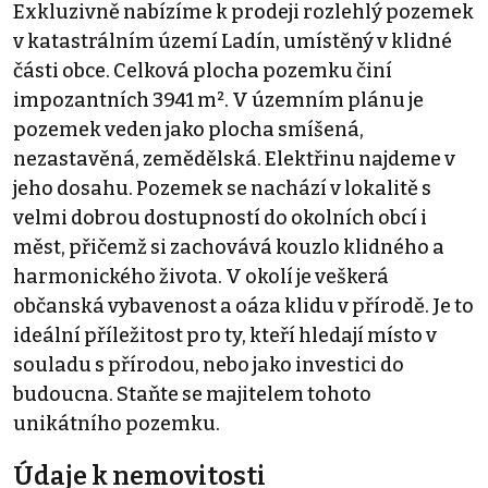
Exkluzivně nabízíme k prodeji rozlehlý pozemek
v katastrálním území Ladín, umístěný v klidné
části obce. Celková plocha pozemku činí
impozantních 3941 m². V územním plánu je
pozemek veden jako plocha smíšená,
nezastavěná, zemědělská. Elektřinu najdeme v
jeho dosahu. Pozemek se nachází v lokalitě s
velmi dobrou dostupností do okolních obcí i
měst, přičemž si zachovává kouzlo klidného a
harmonického života. V okolí je veškerá
občanská vybavenost a oáza klidu v přírodě. Je to
ideální příležitost pro ty, kteří hledají místo v
souladu s přírodou, nebo jako investici do
budoucna. Staňte se majitelem tohoto
unikátního pozemku.
Údaje k nemovitosti