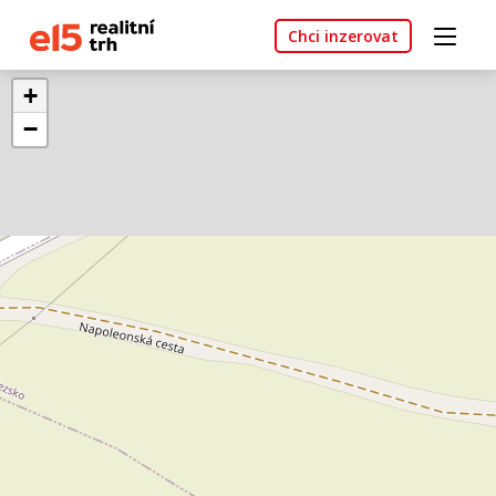
Chci inzerovat
+
−