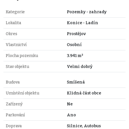
Kategorie
Pozemky - zahrady
Lokalita
Konice - Ladín
Okres
Prostějov
Vlastnictví
Osobní
Plocha pozemku
3.941 m²
Stav objektu
Velmi dobrý
Budova
Smíšená
Umístění objektu
Klidná část obce
Zařízený
Ne
Parkování
Ano
Doprava
Silnice, Autobus