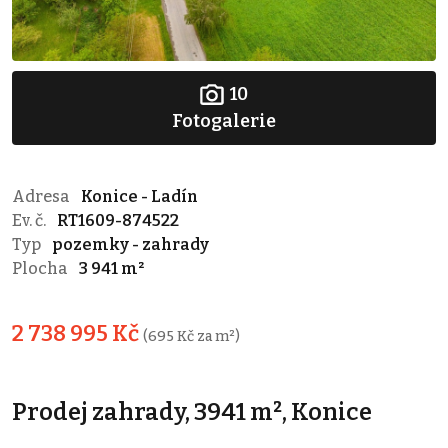
10
Fotogalerie
Adresa
Konice - Ladín
Ev. č.
RT1609-874522
Typ
pozemky - zahrady
Plocha
3 941 m²
2 738 995 Kč
(695 Kč za m²)
Prodej zahrady, 3941 m², Konice