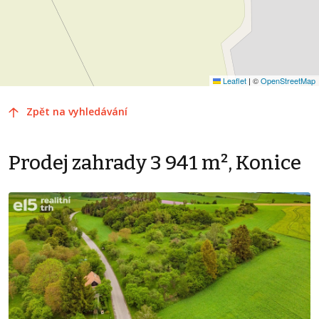
Leaflet
|
©
OpenStreetMap
Zpět na vyhledávání
Prodej zahrady 3 941 m², Konice