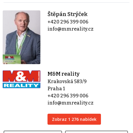
Štěpán Strýček
+420 296 399 006
info@mmreality.cz
M&M reality
Krakovská 583/9
Praha 1
+420 296 399 006
info@mmreality.cz
Zobraz 1 276 nabídek