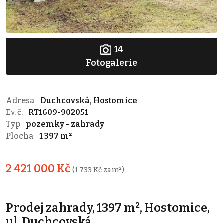
14
Fotogalerie
Adresa
Duchcovská, Hostomice
Ev. č.
RT1609-902051
Typ
pozemky - zahrady
Plocha
1 397 m²
2 421 000 Kč
(1 733 Kč za m²)
Prodej zahrady, 1397 m², Hostomice,
ul. Duchcovská