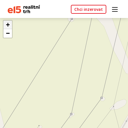
Chci inzerovat
+
−