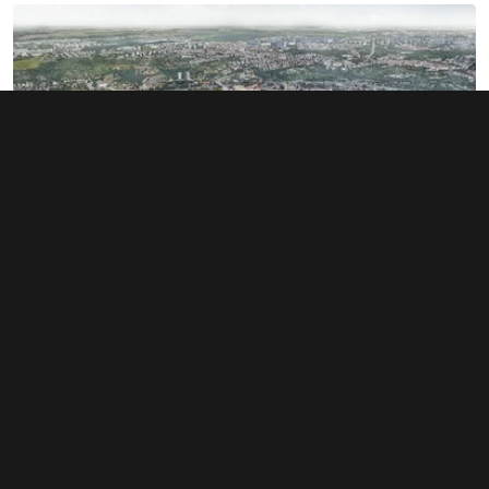
Rozsáhlé území v Bubnech změnilo
majitele. Noví investoři hledají dalšího
miliardáře
1. 6. 2026