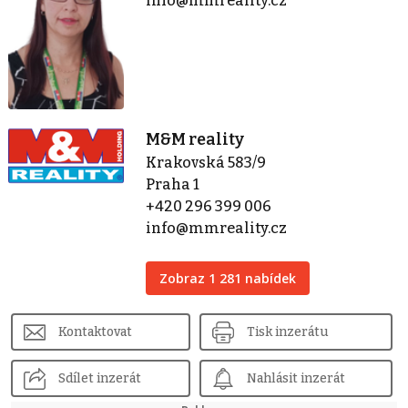
info@mmreality.cz
M&M reality
Krakovská 583/9
Praha 1
+420 296 399 006
info@mmreality.cz
Zobraz 1 281 nabídek
Kontaktovat
Tisk inzerátu
Sdílet inzerát
Nahlásit inzerát