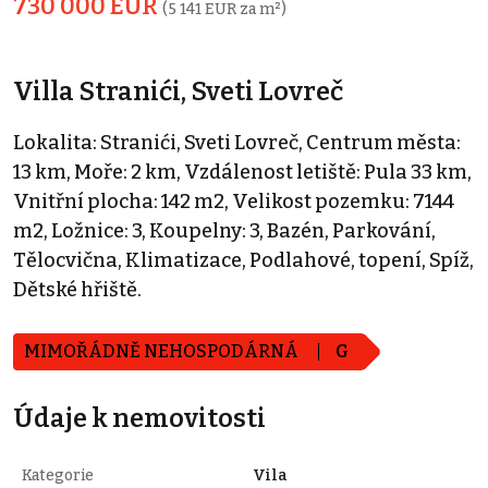
730 000 EUR
(5 141 EUR za m²)
Villa Stranići, Sveti Lovreč
Lokalita: Stranići, Sveti Lovreč, Centrum města:
13 km, Moře: 2 km, Vzdálenost letiště: Pula 33 km,
Vnitřní plocha: 142 m2, Velikost pozemku: 7144
m2, Ložnice: 3, Koupelny: 3, Bazén, Parkování,
Tělocvična, Klimatizace, Podlahové, topení, Spíž,
Dětské hřiště.
MIMOŘÁDNĚ NEHOSPODÁRNÁ
G
Údaje k nemovitosti
Kategorie
Vila