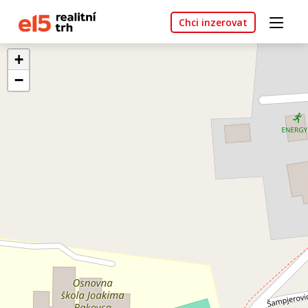
Chci inzerovat
+
−