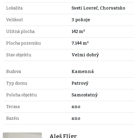
Lokalita
Sveti Lovreč, Chorvatsko
Velikost
3 pokoje
Užitná plocha
142 m²
Plocha pozemku
7.144 m²
Stav objektu
Velmi dobrý
Budova
Kamenná
Typ domu
Patrový
Poloha objektu
Samostatný
Terasa
ano
Bazén
ano
Aleš Flígr