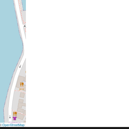
©
OpenStreetMap