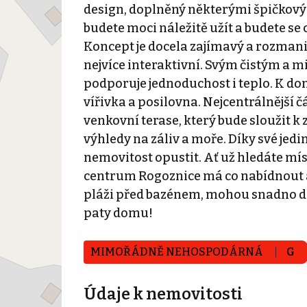
design, doplněný některými špičkový
budete moci náležitě užít a budete se
Koncept je docela zajímavý a rozmanit
nejvíce interaktivní. Svým čistým a
podporuje jednoduchost i teplo. K do
vířivka a posilovna. Nejcentrálnější č
venkovní terase, který bude sloužit k
výhledy na záliv a moře. Díky své jedi
nemovitost opustit. Ať už hledáte mí
centrum Rogoznice má co nabídnout a j
pláži před bazénem, ​​mohou snadno doj
paty domu!
MIMOŘÁDNĚ NEHOSPODÁRNÁ
G
Údaje k nemovitosti