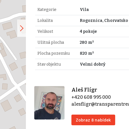
Kategorie
Vila
Lokalita
Rogoznica, Chorvatsko
Velikost
4 pokoje
Užitná plocha
280 m²
Plocha pozemku
820 m²
Stav objektu
Velmi dobrý
Aleš Flígr
+420 608 995 000
alesfligr@transparentrea
Zobraz 8 nabídek