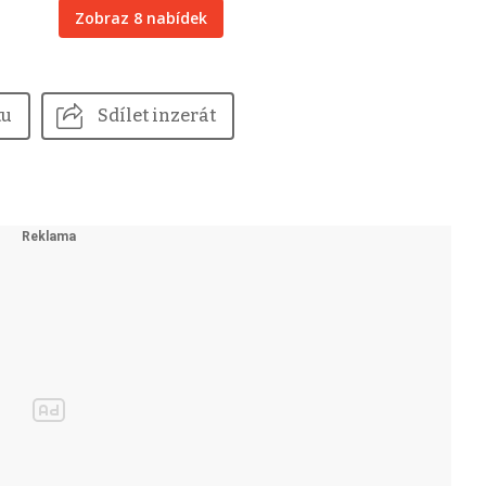
Zobraz 8 nabídek
tu
Sdílet inzerát