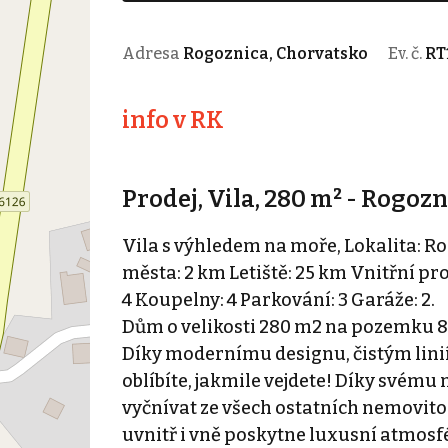
Adresa
Rogoznica, Chorvatsko
Ev. č.
RT
info v RK
Prodej, Vila, 280 m² - Rogoz
Vila s výhledem na moře, Lokalita: R
města: 2 km Letiště: 25 km Vnitřní pr
4 Koupelny: 4 Parkování: 3 Garáže: 2.
Dům o velikosti 280 m2 na pozemku 820
Díky modernímu designu, čistým lin
oblíbíte, jakmile vejdete! Díky svém
vyčnívat ze všech ostatních nemovito
uvnitř i vně poskytne luxusní atmosf