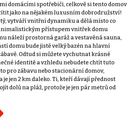
mi domácími spotřebiči, celkově si tento domov
 cítit jako na nějakém luxusním dobrodružství!
ý, vytváří vnitřní dynamiku a dělá místo co
 minimalistickým přístupem vnitřek domu
mu náleží prostorná garáž a vestavěná sauna,
ástí domu bude jistě velký bazén na hlavní
 zábavě. Odtud si můžete vychutnat krásné
nečné identitě a vzhledu nebudete chtít tuto
sto pro zábavu nebo stacionární domov,
e jen 2 km daleko. Ti, kteří dávají přednost
ít dolů na pláž, protože je jen pár metrů od