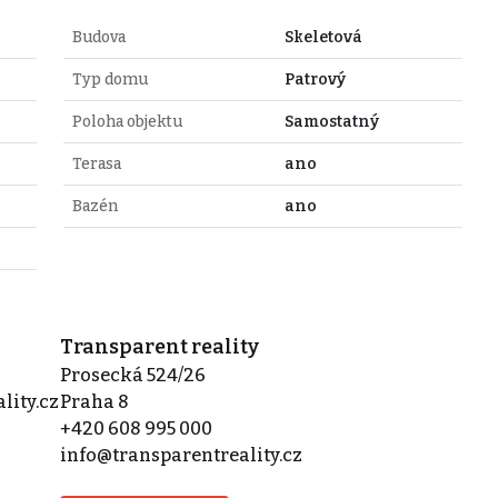
Budova
Skeletová
Typ domu
Patrový
Poloha objektu
Samostatný
Terasa
ano
Bazén
ano
Transparent reality
Prosecká 524/26
lity.cz
Praha 8
+420 608 995 000
info@transparentreality.cz