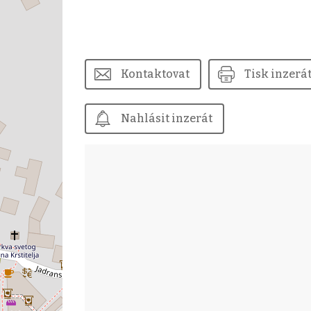
Kontaktovat
Tisk inzerá
Nahlásit inzerát