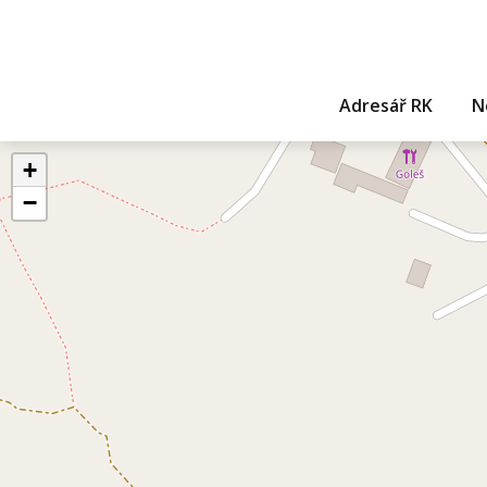
Adresář RK
N
+
−