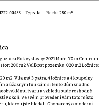
1222-00455
Typ
vila
Plocha
280 m²
nica
ogoznica Rok výstavby: 2021 Moře: 70 m Centrum
ostor: 280 m2 Velikost pozemku: 820 m2 Ložnice:
 m2. Vila má 3 patra, 4 ložnice a 4 koupelny.
iím a úžasným funkcím si tento dům snadno
u neobvyklému tvaru a vzhledu bude rozhodně
stí v okolí. Ve svém provedení vám toto místo
éru, kterou jste hledali. Obohacený o moderní