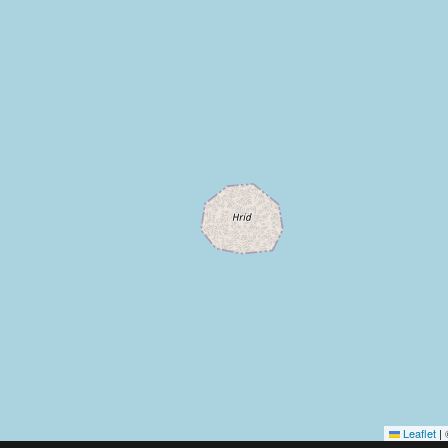
Leaflet
|