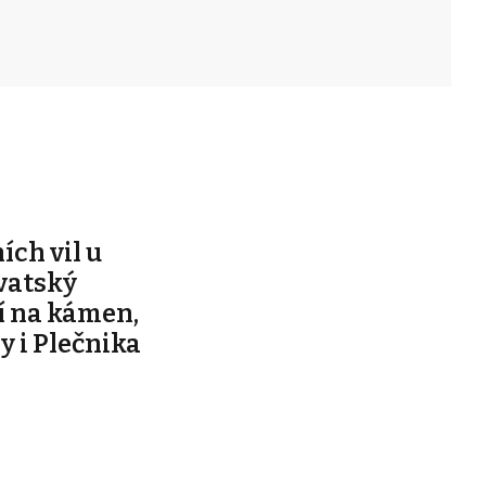
ích vil u
vatský
í na kámen,
y i Plečnika