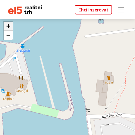
Chci inzerovat
+
−