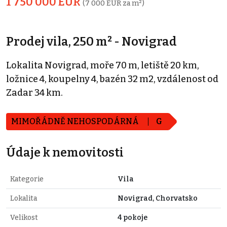
1 750 000 EUR
(7 000 EUR za m²)
Prodej vila, 250 m² - Novigrad
Lokalita Novigrad, moře 70 m, letiště 20 km,
ložnice 4, koupelny 4, bazén 32 m2, vzdálenost od
Zadar 34 km.
MIMOŘÁDNĚ NEHOSPODÁRNÁ
G
Údaje k nemovitosti
Kategorie
Vila
Lokalita
Novigrad, Chorvatsko
Velikost
4 pokoje