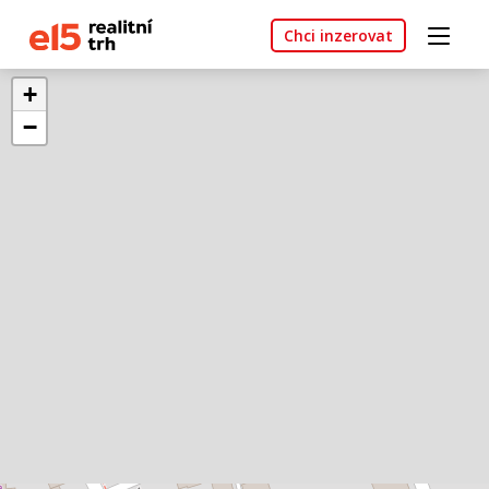
Chci inzerovat
+
−