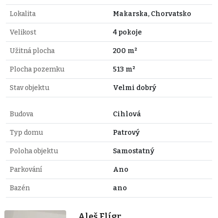
Lokalita
Makarska, Chorvatsko
Velikost
4 pokoje
Užitná plocha
200 m²
Plocha pozemku
513 m²
Stav objektu
Velmi dobrý
Budova
Cihlová
Typ domu
Patrový
Poloha objektu
Samostatný
Parkování
Ano
Bazén
ano
Aleš Flígr