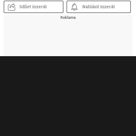
Sdílet inzerát
Nahlásit inzerát