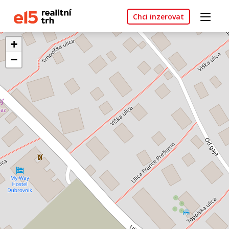
Chci inzerovat
+
−