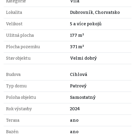
Kategorie
Vila
Lokalita
Dubrovník, Chorvatsko
Velikost
5 a více pokojů
Užitná plocha
177 m²
Plocha pozemku
371 m²
Stav objektu
Velmi dobrý
Budova
Cihlová
Typ domu
Patrový
Poloha objektu
Samostatný
Rok výstavby
2024
Terasa
ano
Bazén
ano