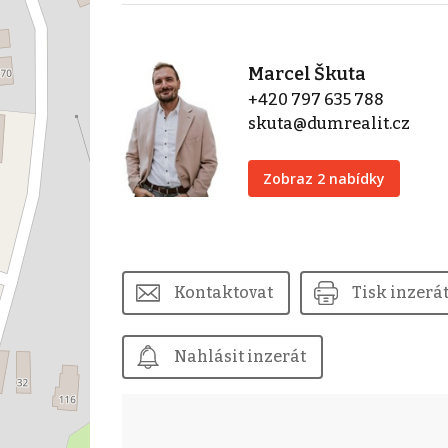
Marcel Škuta
+420 797 635 788
skuta@dumrealit.cz
Zobraz 2 nabídky
Kontaktovat
Tisk inzerá
Nahlásit inzerát