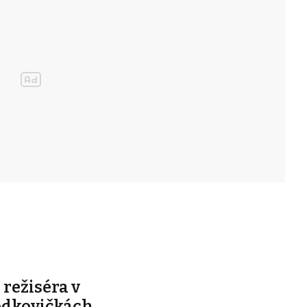
 režiséra v
odkovičkách