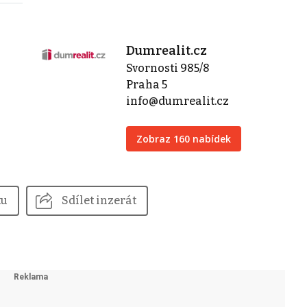
Dumrealit.cz
Svornosti 985/8
Praha 5
info@dumrealit.cz
Zobraz 160 nabídek
tu
Sdílet inzerát