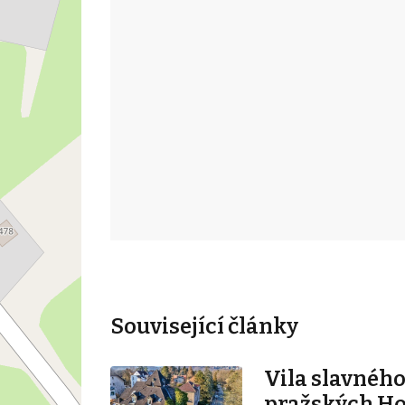
Související články
Vila slavného
pražských H