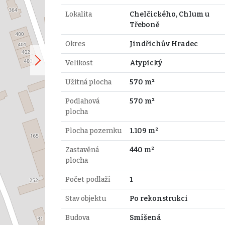
Lokalita
Chelčického, Chlum u
Třeboně
Okres
Jindřichův Hradec
Velikost
Atypický
Užitná plocha
570 m²
Podlahová
570 m²
plocha
Plocha pozemku
1.109 m²
Zastavěná
440 m²
plocha
Počet podlaží
1
Stav objektu
Po rekonstrukci
Budova
Smíšená