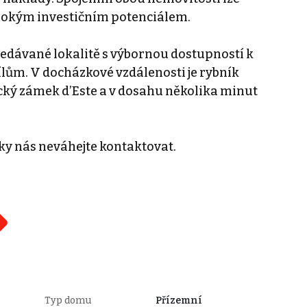
ysokým investičním potenciálem.
ledávané lokalitě s výbornou dostupností k
lům. V docházkové vzdálenosti je rybník
cký zámek d’Este a v dosahu několika minut
dky nás neváhejte kontaktovat.
Typ domu
Přízemní