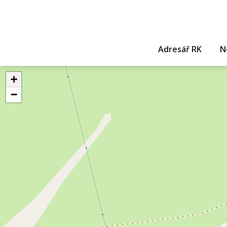
Adresář RK
N
+
−