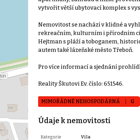
vytvořit větší ubytovací komplex s v
Nemovitost se nachází v klidné a vyh
rekreačním, kulturním i přírodním cí
Hejtman s pláží a toboganem, histori
autem také lázeňské město Třeboň.
Pro více informací a sjednání prohlí
Reality Škutovi Ev. číslo: 651546.
MIMOŘÁDNĚ NEHOSPODÁRNÁ
G
Údaje k nemovitosti
Kategorie
Vila