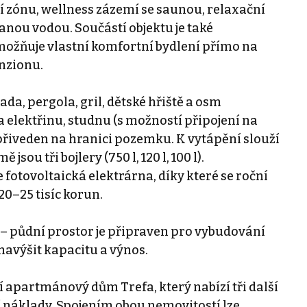
 zónu, wellness zázemí se saunou, relaxační
nou vodou. Součástí objektu je také
možňuje vlastní komfortní bydlení přímo na
nzionu.
a, pergola, gril, dětské hřiště a osm
a elektřinu, studnu (s možností připojení na
 přiveden na hranici pozemku. K vytápění slouží
sou tři bojlery (750 l, 120 l, 100 l).
fotovoltaická elektrárna, díky které se roční
0–25 tisíc korun.
– půdní prostor je připraven pro vybudování
navýšit kapacitu a výnos.
apartmánový dům Trefa, který nabízí tři další
 náklady. Spojením obou nemovitostí lze