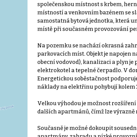
společenskou místnost s krbem, herní
místností a venkovním bazénem se sla
samostatná bytová jednotka, která u
místě při současném provozování pe
Na pozemku se nachází okrasná zahrad
parkovacích míst. Objekt je napojen n
obecní vodovod), kanalizaci a plyn je
elektrokotel a tepelné čerpadlo. V domě j
Energetickou soběstačnost podporuje 
náklady na elektřinu pohybují kolem 2
Velkou výhodou je možnost rozšíření 
dalších apartmánů, čímž lze výrazně 
Současně je možné dokoupit sousední 
apartmány, zahradu a nízké provozní