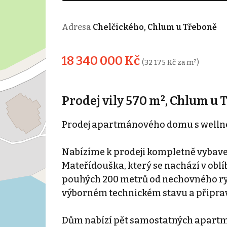
Adresa
Chelčického, Chlum u Třeboně
18 340 000 Kč
(32 175 Kč za m²)
Prodej vily 570 m², Chlum u 
Prodej apartmánového domu s wellne
Nabízíme k prodeji kompletně vyba
Mateřídouška, který se nachází v obl
pouhých 200 metrů od nechovného rybn
výborném technickém stavu a připra
Dům nabízí pět samostatných apartmá