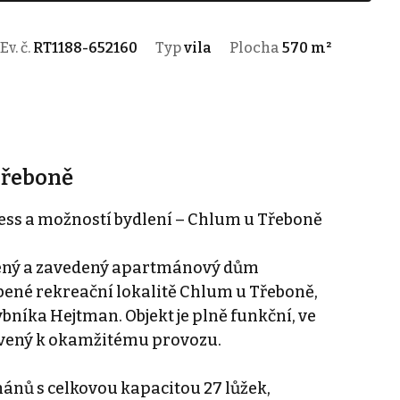
Ev. č.
RT1188-652160
Typ
vila
Plocha
570 m²
Třeboně
ss a možností bydlení – Chlum u Třeboně
vený a zavedený apartmánový dům
íbené rekreační lokalitě Chlum u Třeboně,
íka Hejtman. Objekt je plně funkční, ve
vený k okamžitému provozu.
nů s celkovou kapacitou 27 lůžek,