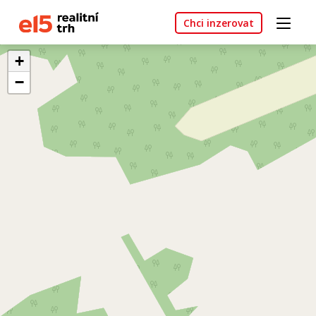
Chci inzerovat
+
−