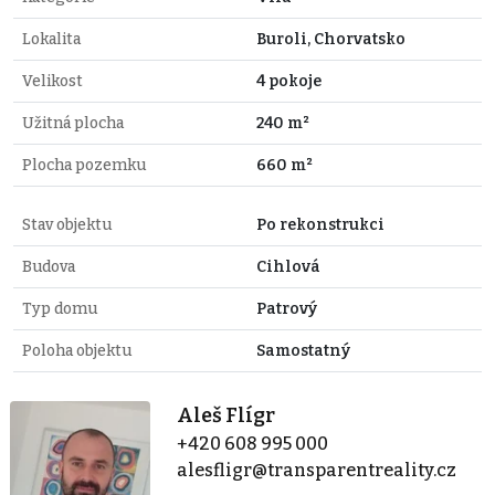
Lokalita
Buroli, Chorvatsko
Velikost
4 pokoje
Užitná plocha
240 m²
Plocha pozemku
660 m²
Stav objektu
Po rekonstrukci
Budova
Cihlová
Typ domu
Patrový
Poloha objektu
Samostatný
Aleš Flígr
+420 608 995 000
alesfligr@transparentreality.cz