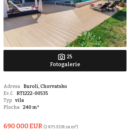
25
Fotogalerie
Adresa
Buroli, Chorvatsko
Ev. č.
RT1222-00535
Typ
vila
Plocha
240 m²
690 000 EUR
(2 875 EUR za m²)