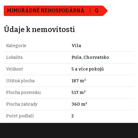
MIMOŘÁDNĚ NEHOSPODÁRNÁ
G
Údaje k nemovitosti
Kategorie
Vila
Lokalita
Pula, Chorvatsko
Velikost
5 a více pokojů
Užitná plocha
187 m²
Plocha pozemku
517 m²
Plocha zahrady
360 m²
Počet podlaží
2
Stav objektu
Novostavba