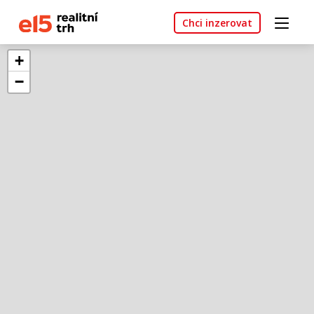
Chci inzerovat
+
−