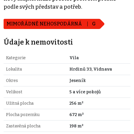
podle svých představ a potřeb.
MIMOŘÁDNĚ NEHOSPODÁRNÁ
G
Údaje k nemovitosti
Kategorie
Vila
Lokalita
Hrdinů 33, Vidnava
Okres
Jeseník
Velikost
5 a více pokojů
Užitná plocha
256 m²
Plocha pozemku
672 m²
Zastavěná plocha
198 m²