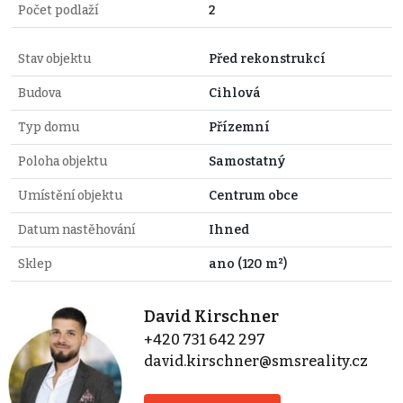
Počet podlaží
2
Stav objektu
Před rekonstrukcí
Budova
Cihlová
Typ domu
Přízemní
Poloha objektu
Samostatný
Umístění objektu
Centrum obce
Datum nastěhování
Ihned
Sklep
ano (120 m²)
David Kirschner
+420 731 642 297
david.kirschner@smsreality.cz