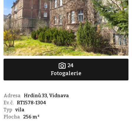
24
Fotogalerie
Adresa
Hrdinů 33, Vidnava
Ev. č.
RT1578-1304
Typ
vila
Plocha
256 m²