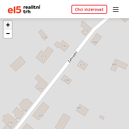
Chci inzerovat
+
−