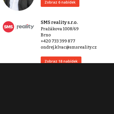
Zobraz 6 nabídek
SMS reality s.r.o.
Pražákova 1008/69
Brno
+420 733 399 877
ondrej.klvac@smsreality.cz
Zobraz 18 nabídek
Kontaktovat
Tisk inzerátu
Sdílet inzerát
Nahlásit inzerát