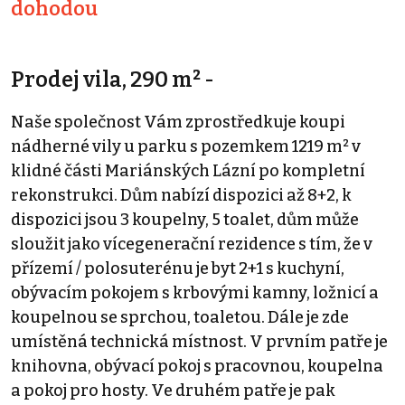
dohodou
Prodej vila, 290 m² -
Naše společnost Vám zprostředkuje koupi
nádherné vily u parku s pozemkem 1219 m² v
klidné části Mariánských Lázní po kompletní
rekonstrukci. Dům nabízí dispozici až 8+2, k
dispozici jsou 3 koupelny, 5 toalet, dům může
sloužit jako vícegenerační rezidence s tím, že v
přízemí / polosuterénu je byt 2+1 s kuchyní,
obývacím pokojem s krbovými kamny, ložnicí a
koupelnou se sprchou, toaletou. Dále je zde
umístěná technická místnost. V prvním patře je
knihovna, obývací pokoj s pracovnou, koupelna
a pokoj pro hosty. Ve druhém patře je pak