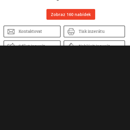
Zobraz 160 nabídek
Kontaktovat
Tisk inzerátu
Sdílet inzerát
Nahlásit inzerát