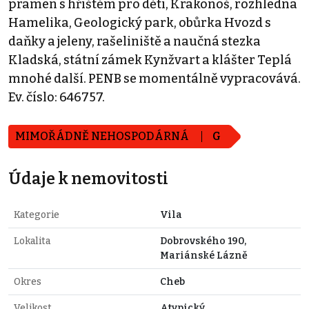
pramen s hřištěm pro děti, Krakonoš, rozhledna
Hamelika, Geologický park, obůrka Hvozd s
daňky a jeleny, rašeliniště a naučná stezka
Kladská, státní zámek Kynžvart a klášter Teplá
mnohé další. PENB se momentálně vypracovává.
Ev. číslo: 646757.
MIMOŘÁDNĚ NEHOSPODÁRNÁ
G
Údaje k nemovitosti
Kategorie
Vila
Lokalita
Dobrovského 190,
Mariánské Lázně
Okres
Cheb
Velikost
Atypický