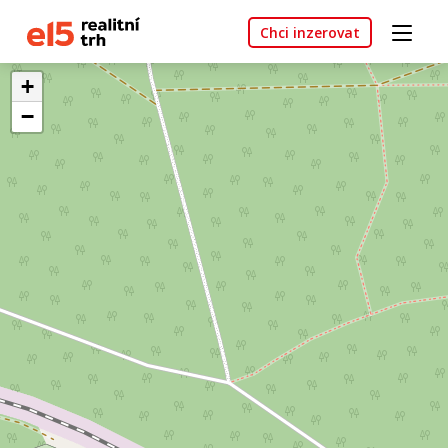
Chci inzerovat
+
−