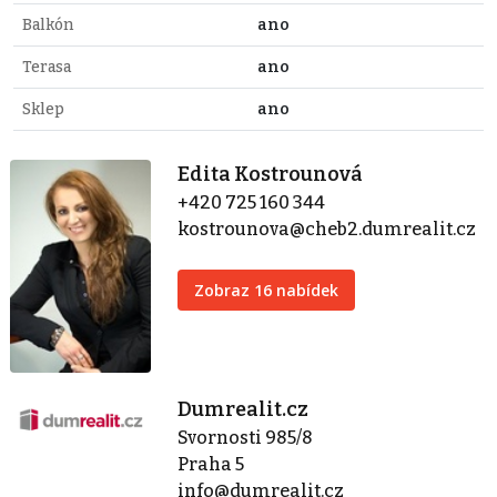
Balkón
ano
Terasa
ano
Sklep
ano
Edita Kostrounová
+420 725 160 344
kostrounova@cheb2.dumrealit.cz
Zobraz 16 nabídek
Dumrealit.cz
Svornosti 985/8
Praha 5
info@dumrealit.cz