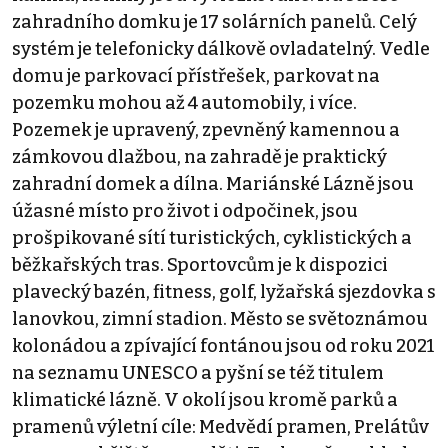
zahradního domku je 17 solárních panelů. Celý
systém je telefonicky dálkově ovladatelný. Vedle
domu je parkovací přístřešek, parkovat na
pozemku mohou až 4 automobily, i více.
Pozemek je upravený, zpevněný kamennou a
zámkovou dlažbou, na zahradě je praktický
zahradní domek a dílna. Mariánské Lázně jsou
úžasné místo pro život i odpočinek, jsou
prošpikované sítí turistických, cyklistických a
běžkařských tras. Sportovcům je k dispozici
plavecký bazén, fitness, golf, lyžařská sjezdovka s
lanovkou, zimní stadion. Město se světoznámou
kolonádou a zpívající fontánou jsou od roku 2021
na seznamu UNESCO a pyšní se též titulem
klimatické lázně. V okolí jsou kromě parků a
pramenů výletní cíle: Medvědí pramen, Prelátův