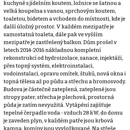
kuchyně s jídelním koutem, ložnice se šatnou a
velká koupelna s vanou, sprchovým koutem,
toaletou, bidetem a vchodem do místnosti, kde je
další úložný prostor. V každém mezipatře je
samostatná toaleta, dále pak ve vyšším
mezipatře je zastřešený balkon. Dům prošel v
letech 2014-2016 nákladnou kompletní
rekonstrukcí od hydroizolace, sanace, injektáží,
přes topný systém, elektroinstalaci,
vodoinstalaci, opravu omítek, štuků, nová okna i
topná tělesa až po půdu a střechu a hromosvody.
Budova je částečně zateplená, zateplené jsou
stropy pater, střecha je plechová, prostorná
půda je zatím nevyužitá. Vytápění zajišťuje
tepelné čerpadlo voda - vzduch 28 kW, do domu
je zaveden plyn, v každém patře jsou krbová
kamna, komíny jsou vyvložkované. Na střeše