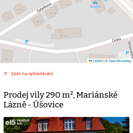
Leaflet
|
©
OpenStreetMap
Zpět na vyhledávání
Prodej vily 290 m², Mariánské
Lázně - Úšovice