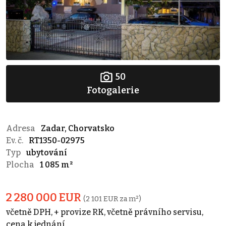
50
Fotogalerie
Adresa
Zadar, Chorvatsko
Ev. č.
RT1350-02975
Typ
ubytování
Plocha
1 085 m²
2 280 000 EUR
(2 101 EUR za m²)
včetně DPH, + provize RK, včetně právního servisu,
cena k jednání