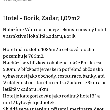
Hotel - Borik, Zadar, 1,09m2
Nabízíme Vám na prodej zrekonstruovaný hotel
v atraktivní lokalitě Zadaru, Borik.
Hotel má rozlohu 1085m2 a celková plocha
pozemku je 786m2.
Nachází se v blízkosti oblíbené pláže Borik, cca
500m. V blízkosti je veškerá potřebná občanská
vybavenost jako obchody, restaurace, banky, atd.
Vzdálenost od starého centra Zadaru je 3km a od
letiště v Zadaru 14km.
Hotel je kategorizován jako rodinný hotel 3* a
má 17 bytových jednotek.
Skládá se ze suterénu, přízemí, mezipatra, dvou