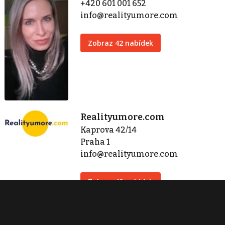
+420 601 001 652
info@realityumore.com
Zobraz 42 nabídek
Realityumore.com
Kaprova 42/14
Praha 1
info@realityumore.com
Zobraz 42 nabídek
Kontaktovat
Tisk inzerátu