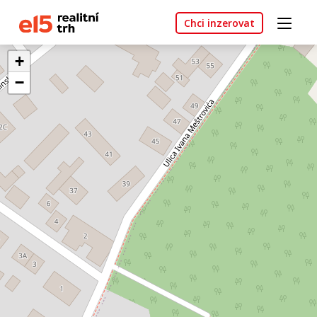
Chci inzerovat
+
−