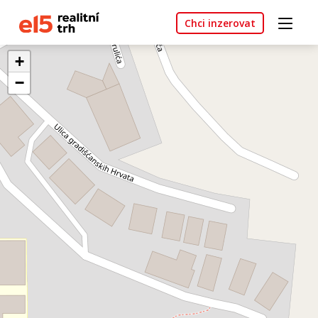
Chci inzerovat
+
−