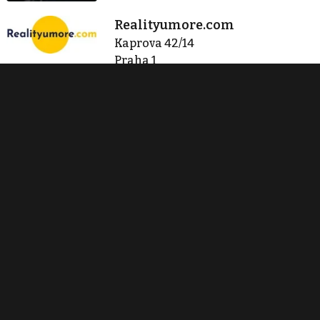
Realityumore.com
Kaprova 42/14
Praha 1
info@realityumore.com
Zobraz 42 nabídek
Kontaktovat
Tisk inzerátu
Sdílet inzerát
Nahlásit inzerát