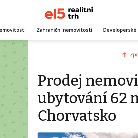
emovitosti
Zahraniční nemovitosti
Developerské 
Zpě
Prodej nemovi
ubytování 62 m
Chorvatsko