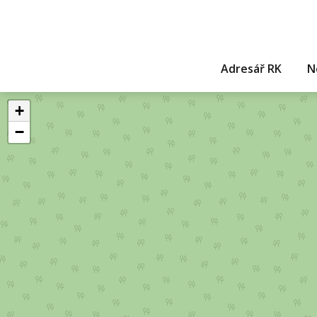
Adresář RK
N
+
−