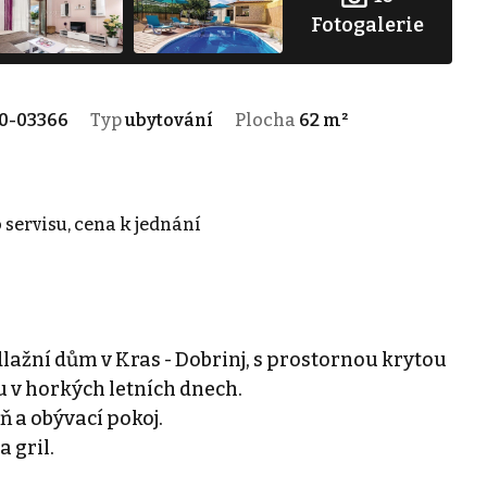
Fotogalerie
0-03366
Typ
ubytování
Plocha
62 m²
 servisu, cena k jednání
ažní dům v Kras - Dobrinj, s prostornou krytou
 v horkých letních dnech.
 a obývací pokoj.
 gril.