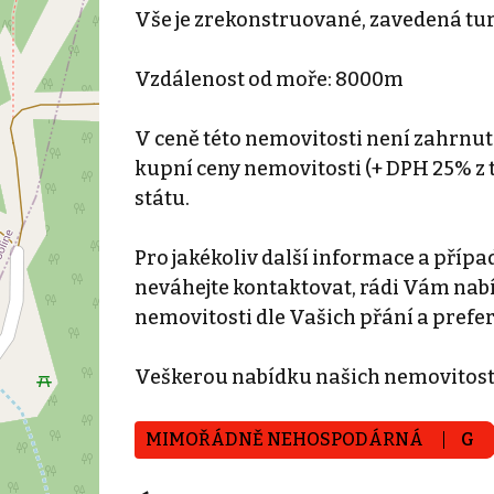
Vše je zrekonstruované, zavedená tur
Vzdálenost od moře: 8000m
V ceně této nemovitosti není zahrnut
kupní ceny nemovitosti (+ DPH 25% z t
státu.
Pro jakékoliv další informace a pří
neváhejte kontaktovat, rádi Vám nab
nemovitosti dle Vašich přání a prefer
Veškerou nabídku našich nemovitostí
MIMOŘÁDNĚ NEHOSPODÁRNÁ
G