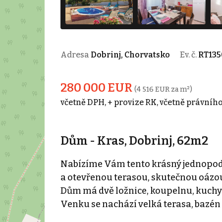
Adresa
Dobrinj, Chorvatsko
Ev. č.
RT135
280 000 EUR
(4 516 EUR za m²)
včetně DPH, + provize RK, včetně právního
Dům - Kras, Dobrinj, 62m2
Nabízíme Vám tento krásný jednopodl
a otevřenou terasou, skutečnou oázou
Dům má dvě ložnice, koupelnu, kuchyň
Venku se nachází velká terasa, bazén a