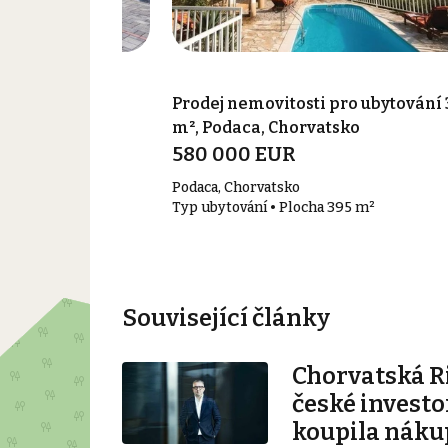
pro ubytování 1
Prodej nemovitosti pro ubytování 
vatsko
m², Podaca, Chorvatsko
580 000 EUR
Podaca, Chorvatsko
1 000 m²
Typ ubytování • Plocha 395 m²
Související články
Chorvatská Ri
české investo
koupila náku