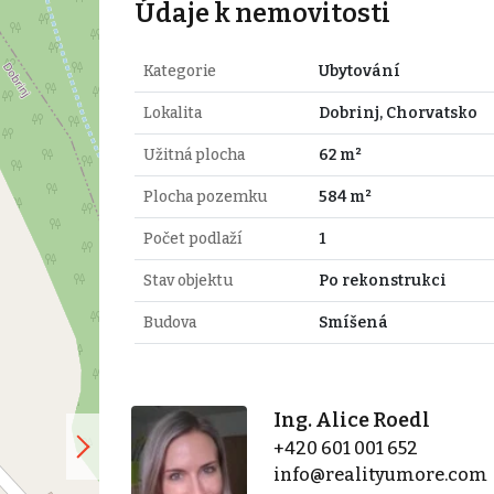
Údaje k nemovitosti
Kategorie
Ubytování
Lokalita
Dobrinj, Chorvatsko
Užitná plocha
62 m²
Plocha pozemku
584 m²
Počet podlaží
1
Stav objektu
Po rekonstrukci
Budova
Smíšená
Ing. Alice Roedl
+420 601 001 652
info@realityumore.com