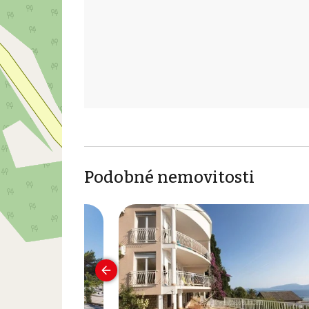
Podobné nemovitosti