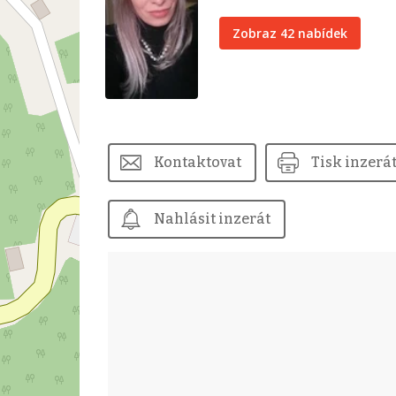
Zobraz 42 nabídek
Kontaktovat
Tisk inzerá
Nahlásit inzerát