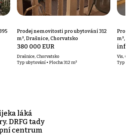
395
Prodej nemovitosti pro ubytování 312
Prodej 
m², Drašnice, Chorvatsko
m², Vis
380 000 EUR
info v
Drašnice, Chorvatsko
Vis, Cho
Typ ubytování • Plocha 312 m²
Typ ubyt
jeka láká
ry. DRFG tady
pní centrum