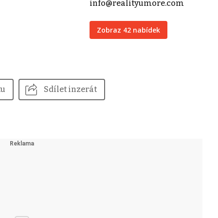
info@realityumore.com
Zobraz 42 nabídek
tu
Sdílet inzerát