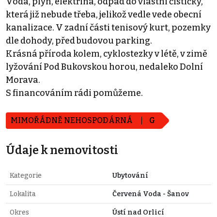
Voda, plyn, elektřina, odpad do vlastní čističky,
která již nebude třeba, jelikož vedle vede obecní
kanalizace. V zadní části tenisový kurt, pozemky
dle dohody, před budovou parking.
Krásná příroda kolem, cyklostezky v létě, v zimě
lyžování Pod Bukovskou horou, nedaleko Dolní
Morava.
S financováním rádi pomůžeme.
MIMOŘÁDNĚ NEHOSPODÁRNÁ
G
Údaje k nemovitosti
Kategorie
Ubytování
Lokalita
Červená Voda - Šanov
Okres
Ústí nad Orlicí