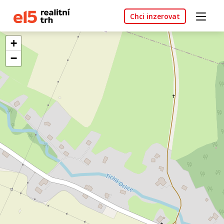
Chci inzerovat
+
−