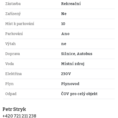
Zástavba
Rekreační
Zařízený
Ne
Míst k parkování
10
Parkování
Ano
Výtah
ne
Doprava
Silnice, Autobus
Voda
Místní zdroj
Elektřina
230V
Plyn
Plynovod
Odpad
ČOV pro celý objekt
Petr Stryk
+420 721 211 238