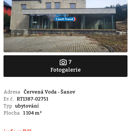
7
Fotogalerie
Adresa
Červená Voda - Šanov
Ev. č.
RT1387-02751
Typ
ubytování
Plocha
1 104 m²