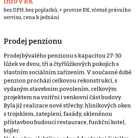
info v RK
bez DPH, bez poplatků, + provize RK, včetně právního
servisu, cena k jednání
Prodej penzionu
Prodej bývalého penzionu s kapacitou 27-30
lůžek ve dvou, tří a čtyřlůžkových pokojích s
vlastním sociálním zařízením. V současné době
penzion prochází celkovou rekonstrukcí, s
vydaným stavebním povolením, celkovým
projektem na vnitřní i venkovní část budovy.
Byla již realizace nové střechy, hliníkových oken
s trojsklem, zateplení, fasády, skleněnou
přístavbou budoucí restaurace, funkční kotel,
bojler.