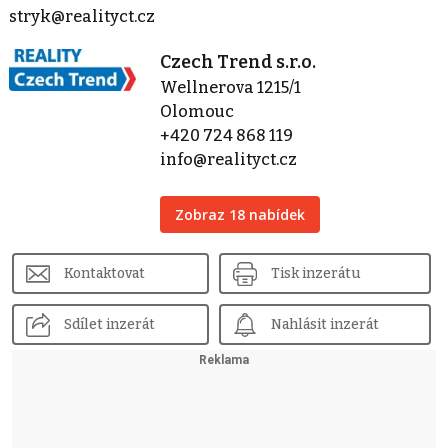
stryk@realityct.cz
Czech Trend s.r.o.
Wellnerova 1215/1
Olomouc
+420 724 868 119
info@realityct.cz
Zobraz 18 nabídek
Kontaktovat
Tisk inzerátu
Sdílet inzerát
Nahlásit inzerát