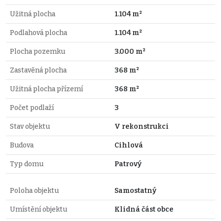
Užitná plocha
1.104 m²
Podlahová plocha
1.104 m²
Plocha pozemku
3.000 m²
Zastavěná plocha
368 m²
Užitná plocha přízemí
368 m²
Počet podlaží
3
Stav objektu
V rekonstrukci
Budova
Cihlová
Typ domu
Patrový
Poloha objektu
Samostatný
Umístění objektu
Klidná část obce