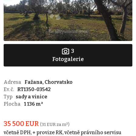
3
Fotogalerie
Adresa
Fažana, Chorvatsko
Ev. č.
RT1350-03542
Typ
sady a vinice
Plocha
1 136 m²
35 500 EUR
(31 EUR za m²)
včetně DPH, + provize RK, včetně právního servisu