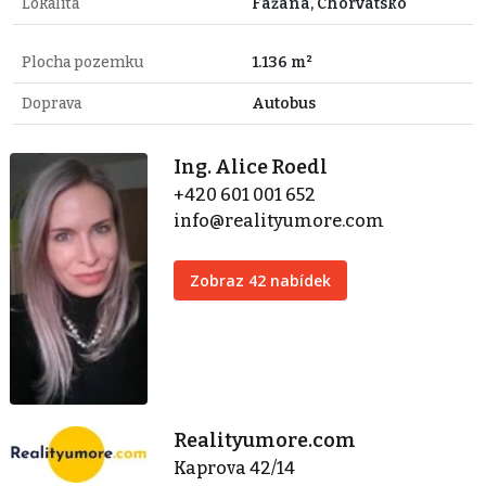
Lokalita
Fažana, Chorvatsko
Plocha pozemku
1.136 m²
Doprava
Autobus
Ing. Alice Roedl
+420 601 001 652
info@realityumore.com
Zobraz 42 nabídek
Realityumore.com
Kaprova 42/14