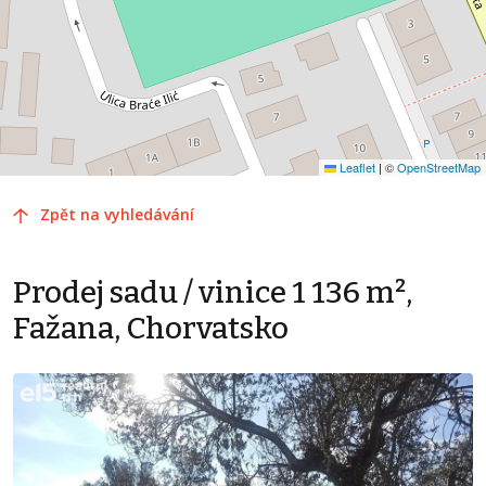
Leaflet
|
©
OpenStreetMap
Zpět na vyhledávání
Prodej sadu / vinice 1 136 m²,
Fažana, Chorvatsko