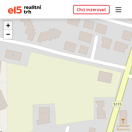
Chci inzerovat
+
−