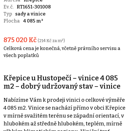
Ev. č.
RT1651-301008
Typ
sady a vinice
Plocha
4 085 m²
875 020 Kč
(214 Kč za m²)
Celková cena je konečná, včetně právního servisu a
všech poplatků
Křepice u Hustopečí – vinice 4 085
m2 – dobrý udržovaný stav – vinice
Nabízíme Vám k prodeji vinici o celkové výměře
4 085 m2. Vinice se nachází přímo v obci Křepice
v mírně svažitém terénu se západní orientací, v
hlubokém až středně hlubokém, teplém, mírně