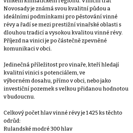
vlhkém klimatickém regionu. Viniční trať
Novosady je známá svou kvalitní půdou a
ideálními podmínkami pro pěstování vinné
révy a řadí se mezi prestižní vinařské oblasti s
dlouhou tradicí a vysokou kvalitou vinné révy.
Příjezd na vinici je po částečně zpevněné
komunikaci v obci.
Jedinečná příležitost pro vinaře, kteří hledají
kvalitní vinici s potenciálem, ve
výborném dosahu, přímo v obci, nebo jako
investiční pozemek s velkou přidanou hodnotou
v budoucnu.
Celkový počet hlav vinné révy je 1 425 ks těchto
odrůd:
Rulandské modré 300 hlav