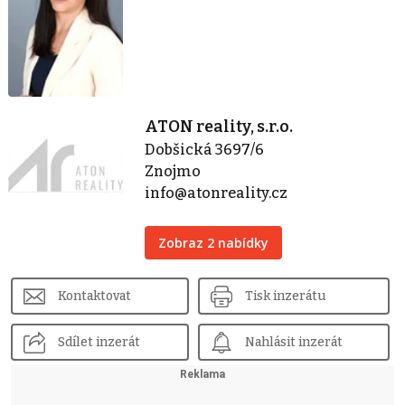
ATON reality, s.r.o.
Dobšická 3697/6
Znojmo
info@atonreality.cz
Zobraz 2 nabídky
Kontaktovat
Tisk inzerátu
Sdílet inzerát
Nahlásit inzerát