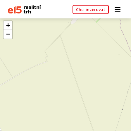
Chci inzerovat
+
−