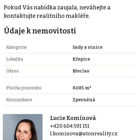
Pokud Vás nabídka zaujala, neváhejte a
kontaktujte realitního makléře.
Údaje k nemovitosti
Kategorie
Sady a vinice
Lokalita
Křepice
Okres
Břeclav
Plocha pozemku
4.085 m²
Komunikace
Zpevněná
Lucie Komínová
+420 604 591 151
l.kominova@atonreality.cz