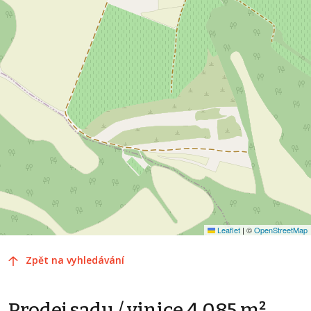
Leaflet
|
©
OpenStreetMap
Zpět na vyhledávání
Prodej sadu / vinice 4 085 m²,