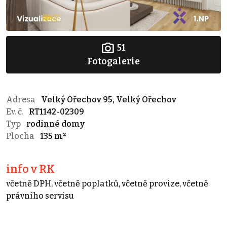
51
Fotogalerie
Adresa
Velký Ořechov 95, Velký Ořechov
Ev. č.
RT1142-02309
Typ
rodinné domy
Plocha
135 m²
info v RK
včetně DPH, včetně poplatků, včetně provize, včetně
právního servisu