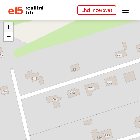
Chci inzerovat
+
−