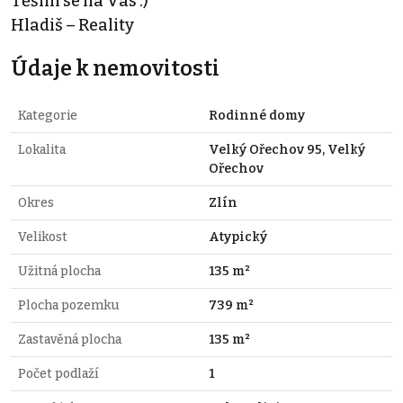
Těším se na Vás :)
Hladiš – Reality
Údaje k nemovitosti
Kategorie
Rodinné domy
Lokalita
Velký Ořechov 95, Velký
Ořechov
Okres
Zlín
Velikost
Atypický
Užitná plocha
135 m²
Plocha pozemku
739 m²
Zastavěná plocha
135 m²
Počet podlaží
1