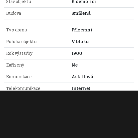
Stav objektu
K demolici
Budova
Smíšená
Typ domu
Přízemní
Poloha objektu
V bloku
Rok výstavby
1900
Zařízený
Ne
Komunikace
Asfaltová
Telekomunikace
Internet
Doprava
Silnice, Autobus
Voda
Dálkový vodovod
Elektřina
230V