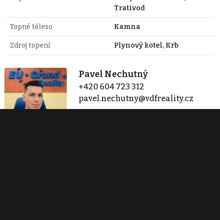
Trativod
Topné těleso
Kamna
Zdroj topení
Plynový kotel, Krb
Pavel Nechutný
+420 604 723 312
pavel.nechutny@vdfreality.cz
Zobraz 4 nabídky
Centrála společnosti
Varnsdorf
Kmochova 585
Varnsdorf
+420 604 723 312