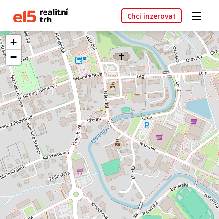
Chci inzerovat
+
−