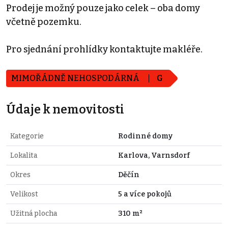
Prodej je možný pouze jako celek – oba domy
včetně pozemku.
Pro sjednání prohlídky kontaktujte makléře.
MIMOŘÁDNĚ NEHOSPODÁRNÁ
G
Údaje k nemovitosti
Kategorie
Rodinné domy
Lokalita
Karlova, Varnsdorf
Okres
Děčín
Velikost
5 a více pokojů
Užitná plocha
310 m²