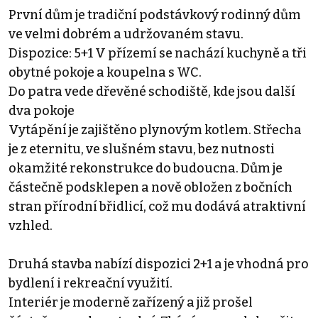
První dům je tradiční podstávkový rodinný dům
ve velmi dobrém a udržovaném stavu.
Dispozice: 5+1 V přízemí se nachází kuchyně a tři
obytné pokoje a koupelna s WC.
Do patra vede dřevěné schodiště, kde jsou další
dva pokoje
Vytápění je zajištěno plynovým kotlem. Střecha
je z eternitu, ve slušném stavu, bez nutnosti
okamžité rekonstrukce do budoucna. Dům je
částečně podsklepen a nově obložen z bočních
stran přírodní břidlicí, což mu dodává atraktivní
vzhled.
Druhá stavba nabízí dispozici 2+1 a je vhodná pro
bydlení i rekreační využití.
Interiér je moderně zařízený a již prošel