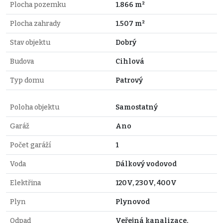
Plocha pozemku
1.866 m²
Plocha zahrady
1.507 m²
Stav objektu
Dobrý
Budova
Cihlová
Typ domu
Patrový
Poloha objektu
Samostatný
Garáž
Ano
Počet garáží
1
Voda
Dálkový vodovod
Elektřina
120V, 230V, 400V
Plyn
Plynovod
Odpad
Veřejná kanalizace,