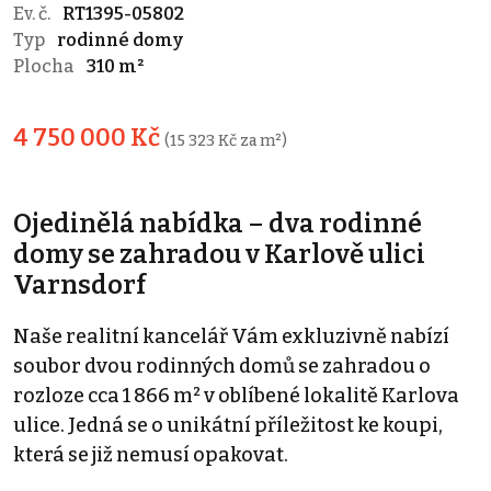
Ev. č.
RT1395-05802
Typ
rodinné domy
Plocha
310 m²
4 750 000 Kč
(15 323 Kč za m²)
Ojedinělá nabídka – dva rodinné
domy se zahradou v Karlově ulici
Varnsdorf
Naše realitní kancelář Vám exkluzivně nabízí
soubor dvou rodinných domů se zahradou o
rozloze cca 1 866 m² v oblíbené lokalitě Karlova
ulice. Jedná se o unikátní příležitost ke koupi,
která se již nemusí opakovat.