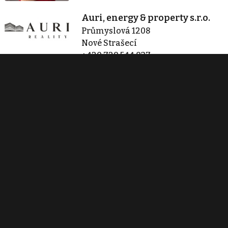
Auri, energy & property s.r.o.
Průmyslová 1208
Nové Strašecí
+420 728 544 837
info@realityauri.cz
Zobraz 5 nabídek
Kontaktovat
Tisk inzerátu
Sdílet inzerát
Nahlásit inzerát