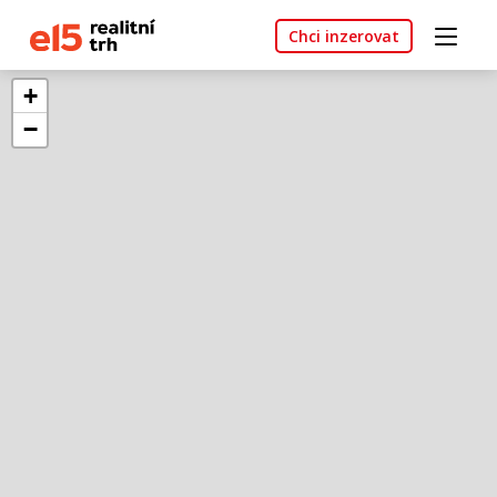
Chci inzerovat
+
−