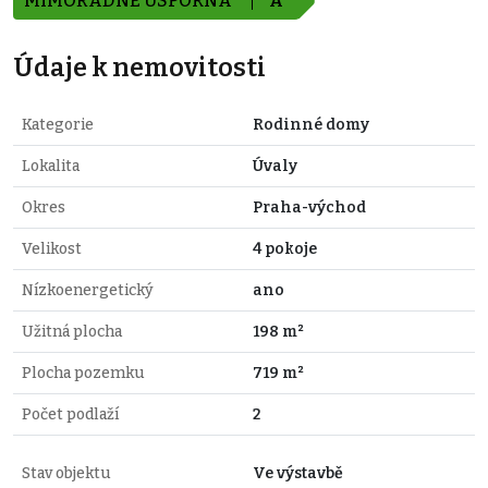
MIMOŘÁDNĚ ÚSPORNÁ
A
Údaje k nemovitosti
Kategorie
Rodinné domy
Lokalita
Úvaly
Okres
Praha-východ
Velikost
4 pokoje
Nízkoenergetický
ano
Užitná plocha
198 m²
Plocha pozemku
719 m²
Počet podlaží
2
Stav objektu
Ve výstavbě