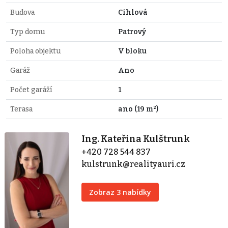
Budova
Cihlová
Typ domu
Patrový
Poloha objektu
V bloku
Garáž
Ano
Počet garáží
1
Terasa
ano (19 m²)
Ing. Kateřina Kulštrunk
+420 728 544 837
kulstrunk@realityauri.cz
Zobraz 3 nabídky