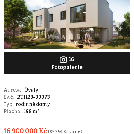
16
Fotogalerie
Adresa
Úvaly
Ev. č.
RT1128-00073
Typ
rodinné domy
Plocha
198 m²
16 900 000 Kč
(85 354 Kč za m²)