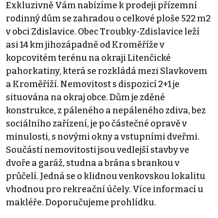
Exkluzivně Vám nabízíme k prodeji přízemní
rodinný dům se zahradou o celkové ploše 522 m2
v obci Zdislavice. Obec Troubky-Zdislavice leží
asi 14 km jihozápadně od Kroměříže v
kopcovitém terénu na okraji Litenčické
pahorkatiny, která se rozkládá mezi Slavkovem
a Kroměříží. Nemovitost s dispozicí 2+1 je
situována na okraj obce. Dům je zděné
konstrukce, z páleného a nepáleného zdiva, bez
sociálního zařízení, je po částečné opravě v
minulosti, s novými okny a vstupními dveřmi.
Součástí nemovitosti jsou vedlejší stavby ve
dvoře a garáž, studna a brána s brankou v
průčelí. Jedná se o klidnou venkovskou lokalitu
vhodnou pro rekreační účely. Více informací u
makléře. Doporučujeme prohlídku.