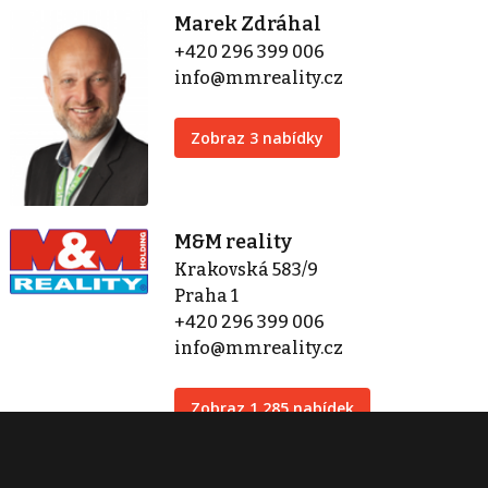
Marek Zdráhal
+420 296 399 006
info@mmreality.cz
Zobraz 3 nabídky
M&M reality
Krakovská 583/9
Praha 1
+420 296 399 006
info@mmreality.cz
Zobraz 1 285 nabídek
Kontaktovat
Tisk inzerátu