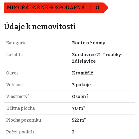
MIMOŘÁDNĚ NEHOSPODÁRNÁ
G
Údaje k nemovitosti
Kategorie
Rodinné domy
Lokalita
Zdislavice 21, Troubky-
Zdislavice
Okres
Kroměříž
Velikost
3 pokoje
Vlastnictví
Osobní
Užitná plocha
70 m²
Plocha pozemku
522 m²
Počet podlaží
2