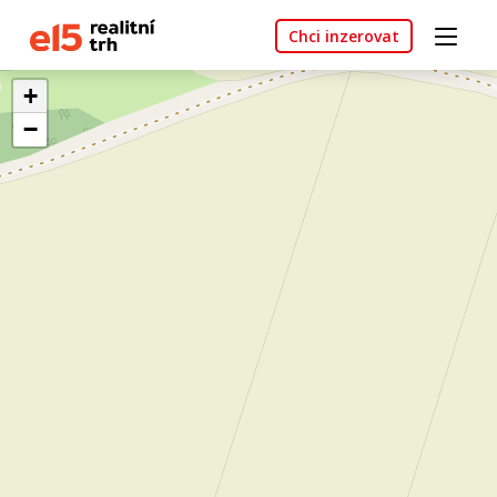
Chci inzerovat
+
−