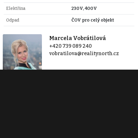
Elektřina
230V, 400V
Odpad
ČOV pro celý objekt
Marcela Vobrátilová
+420 739 089 240
vobratilova@realitynorth.cz
Reality North
Veleslavínova 3108/14
Ústí nad Labem
dittrich@realitynorth.cz
Kontaktovat
Tisk inzerátu