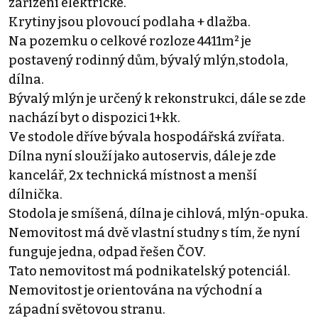
zařízení elektrické.
Krytiny jsou plovoucí podlaha + dlažba.
Na pozemku o celkové rozloze 4411m² je
postavený rodinný dům, bývalý mlýn,stodola,
dílna.
Bývalý mlýn je určený k rekonstrukci, dále se zde
nachází byt o dispozici 1+kk.
Ve stodole dříve bývala hospodářská zvířata.
Dílna nyní slouží jako autoservis, dále je zde
kancelář, 2x technická místnost a menší
dílnička.
Stodola je smíšená, dílna je cihlová, mlýn-opuka.
Nemovitost má dvě vlastní studny s tím, že nyní
funguje jedna, odpad řešen ČOV.
Tato nemovitost má podnikatelský potenciál.
Nemovitost je orientována na východní a
západní světovou stranu.