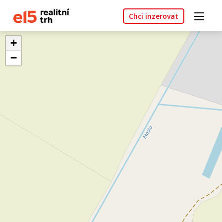
Chci inzerovat
+
−