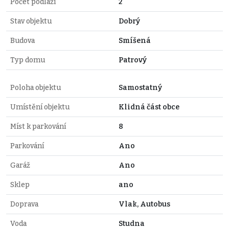
Počet podlaží
2
Stav objektu
Dobrý
Budova
Smíšená
Typ domu
Patrový
Poloha objektu
Samostatný
Umístění objektu
Klidná část obce
Míst k parkování
8
Parkování
Ano
Garáž
Ano
Sklep
ano
Doprava
Vlak, Autobus
Voda
Studna