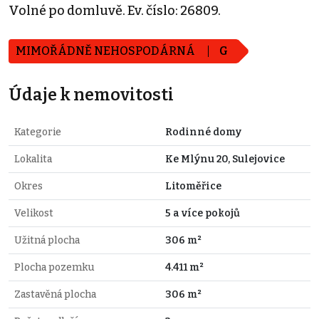
Volné po domluvě. Ev. číslo: 26809.
MIMOŘÁDNĚ NEHOSPODÁRNÁ
G
Údaje k nemovitosti
Kategorie
Rodinné domy
Lokalita
Ke Mlýnu 20, Sulejovice
Okres
Litoměřice
Velikost
5 a více pokojů
Užitná plocha
306 m²
Plocha pozemku
4.411 m²
Zastavěná plocha
306 m²