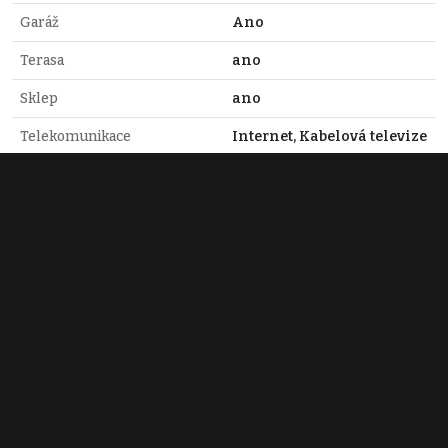
Garáž
Ano
Terasa
ano
Sklep
ano
Telekomunikace
Internet, Kabelová televize
Voda
Studna
Elektřina
230V, 400V
Plyn
Plynovod
Odpad
Jímka
Tomáš Klesa
+420 774 959 959
klesa@dumrealit.cz