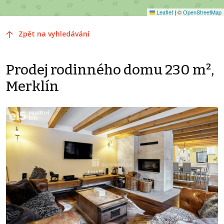
Leaflet
|
©
OpenStreetMap
Zpět na vyhledávání
Prodej rodinného domu 230 m²,
Merklín