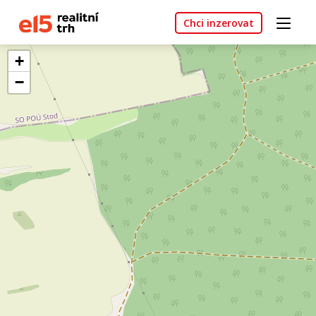
Chci inzerovat
+
−