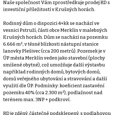
Naše společnost Vám zprostředkuje prodej RD s
investiční příležitostí v Krušných horách.
Rodinný dům o dispozici 4+kk se nachází ve
vesnici Pstruží, části obce Merklín v malebných
Krušných horách. Dům se nachází na pozemku
6.666 m², v těsné blízkosti nástupní stanice
lanovky Plešivec (cca 200 metrů). Pozemek je v
ÚP města Merklín veden jako stavební (plochy
smíšené obytné), což umožňuje další výstavbu
například rodinných domů, bytových domů,
domů veřejného ubytování a stravování a další
využití dle ÚP. Podmínky: koeficient zastavění
pozemku 40% (cca 2.300 m²), podlažnost nad
terénem max. 3NP + podkroví.
RD je zděný, částečně podsklepený, s podlahovou