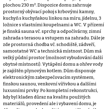
plochou 230 m². Dispozice domu zahrnuje
prostorný obývací pokoj s krbovými kamny,
kuchyň s kuchyňskou linkou na míru, jídelnu, 3
ložnice s vlastními koupelnami a WC. V přízemí
je finská sauna vč. sprchy a odpočívárny, zimní
zahrada s terasou a vstupem na zahradu. Dále je
zde prostorná chodba vč. schodiště, zádveří,
samostatné WC a technická místnost. Dům má
velký půdní prostor (možnost vybudování další
obytné místnosti). Vytápění domu a ohřev vody
je zajištěn plynovým kotlem. Dům disponuje
elektronickým zabezpečovacím systémem,
finskou saunou, venkovní vířivkou a dalšími
luxusními prvky. Po kompletní rekonstrukci,
kdy byl kladen důraz na kvalitu použitých
materiálů, provedení ale i vybavení domu, je