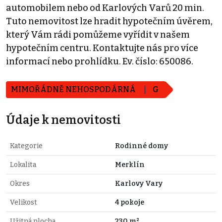
automobilem nebo od Karlových Varů 20 min.
Tuto nemovitost lze hradit hypotečním úvěrem,
který Vám rádi pomůžeme vyřídit v našem
hypotečním centru. Kontaktujte nás pro více
informací nebo prohlídku. Ev. číslo: 650086.
MIMOŘÁDNĚ NEHOSPODÁRNÁ
G
Údaje k nemovitosti
Kategorie
Rodinné domy
Lokalita
Merklín
Okres
Karlovy Vary
Velikost
4 pokoje
Užitná plocha
230 m²