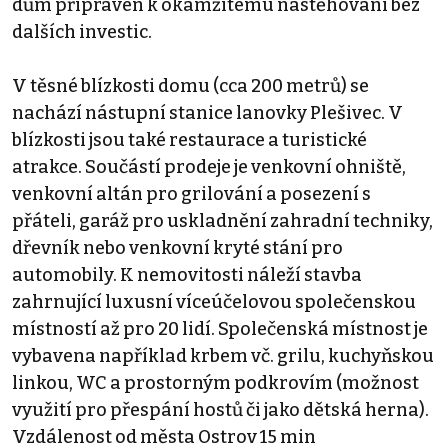
dům připraven k okamžitému nastěhování bez
dalších investic.
V těsné blízkosti domu (cca 200 metrů) se
nachází nástupní stanice lanovky Plešivec. V
blízkosti jsou také restaurace a turistické
atrakce. Součástí prodeje je venkovní ohniště,
venkovní altán pro grilování a posezení s
přáteli, garáž pro uskladnění zahradní techniky,
dřevník nebo venkovní kryté stání pro
automobily. K nemovitosti náleží stavba
zahrnující luxusní víceúčelovou společenskou
místností až pro 20 lidí. Společenská místnost je
vybavena například krbem vč. grilu, kuchyňskou
linkou, WC a prostorným podkrovím (možnost
využití pro přespání hostů či jako dětská herna).
Vzdálenost od města Ostrov 15 min