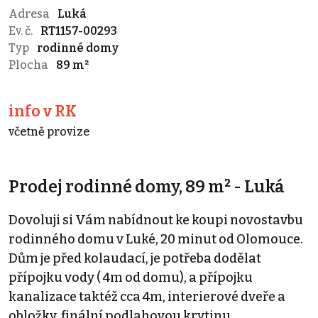
Adresa
Luká
Ev. č.
RT1157-00293
Typ
rodinné domy
Plocha
89 m²
info v RK
včetně provize
Prodej rodinné domy, 89 m² - Luká
Dovoluji si Vám nabídnout ke koupi novostavbu
rodinného domu v Luké, 20 minut od Olomouce.
Dům je před kolaudací, je potřeba dodělat
přípojku vody ( 4m od domu), a přípojku
kanalizace taktéž cca 4m, interierové dveře a
obložky, finální podlahovou krytinu,