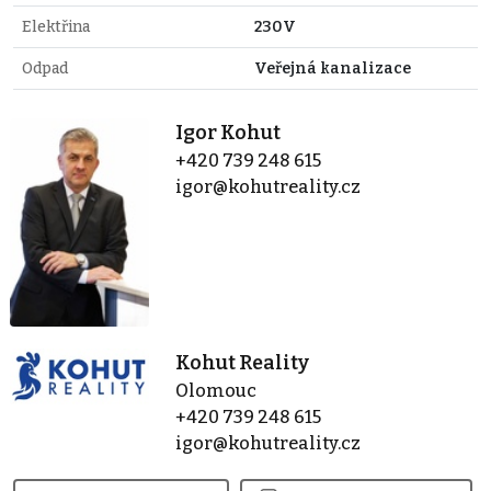
Elektřina
230V
Odpad
Veřejná kanalizace
Igor Kohut
+420 739 248 615
igor@kohutreality.cz
Kohut Reality
Olomouc
+420 739 248 615
igor@kohutreality.cz