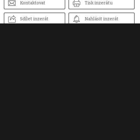
Kontaktovat
Tisk inzerátu
Sdílet inzerát
Nahlásit inzerát