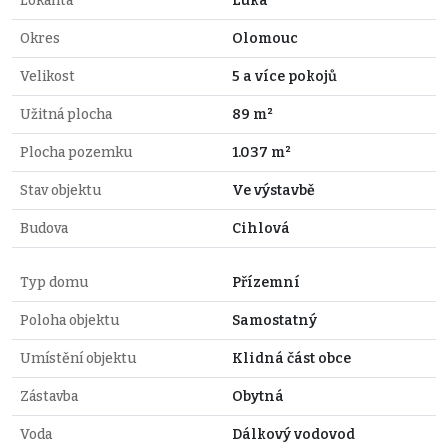
Lokalita
Luká
Okres
Olomouc
Velikost
5 a více pokojů
Užitná plocha
89 m²
Plocha pozemku
1.037 m²
Stav objektu
Ve výstavbě
Budova
Cihlová
Typ domu
Přízemní
Poloha objektu
Samostatný
Umístění objektu
Klidná část obce
Zástavba
Obytná
Voda
Dálkový vodovod