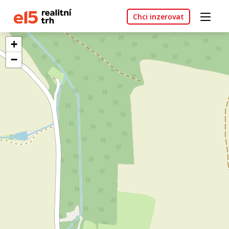
Chci inzerovat
+
−