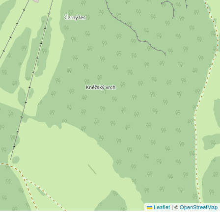
Leaflet
|
©
OpenStreetMap