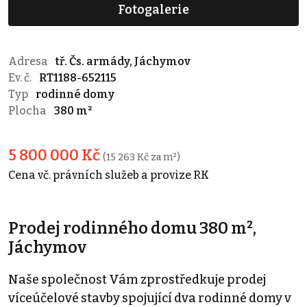
Fotogalerie
Adresa
tř. Čs. armády, Jáchymov
Ev. č.
RT1188-652115
Typ
rodinné domy
Plocha
380 m²
5 800 000 Kč
(15 263 Kč za m²)
Cena vč. právních služeb a provize RK
Prodej rodinného domu 380 m²,
Jáchymov
Naše společnost Vám zprostředkuje prodej
víceúčelové stavby spojující dva rodinné domy v