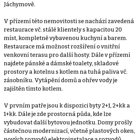
Jáchymově.
V přízemí této nemovitosti se nachází zavedená
restaurace vč. stálé klientely s kapacitou 20
míst, kompletně vybavenou kuchyní a barem.
Restaurace má možnost rozšíření o vnitřní
venkovní terasu pro další hosty. Dále v přízemí
najdete pánské a dámské toalety, skladové
prostory a kotelnu s kotlem na tuhá paliva vč.
zásobníku. Vytápění domů a ohřev vody je
zajištěn tímto kotlem.
V prvním patře jsou k dispozici byty 2+1, 2+kk a
1+kk. Dále je zde prostorná půda, kde lze
vybudovat další bytovou jednotku. Domy prošly
částečnou modernizací, včetně plastových oken,
nových rozvodů elektroinstalace a rozvodů