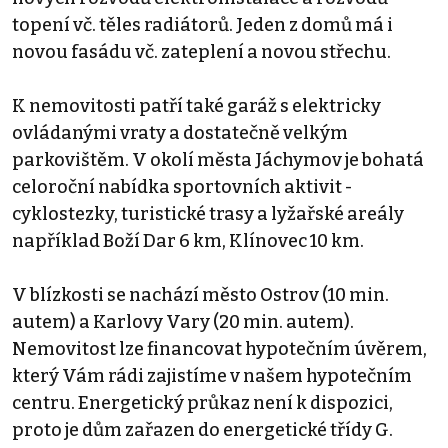
topení vč. těles radiátorů. Jeden z domů má i
novou fasádu vč. zateplení a novou střechu.
K nemovitosti patří také garáž s elektricky
ovládanými vraty a dostatečně velkým
parkovištěm. V okolí města Jáchymov je bohatá
celoroční nabídka sportovních aktivit -
cyklostezky, turistické trasy a lyžařské areály
například Boží Dar 6 km, Klínovec 10 km.
V blízkosti se nachází město Ostrov (10 min.
autem) a Karlovy Vary (20 min. autem).
Nemovitost lze financovat hypotečním úvěrem,
který Vám rádi zajistíme v našem hypotečním
centru. Energetický průkaz není k dispozici,
proto je dům zařazen do energetické třídy G.