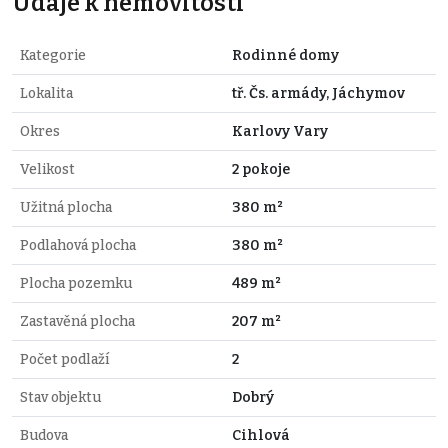
Údaje k nemovitosti
Kategorie
Rodinné domy
Lokalita
tř. Čs. armády, Jáchymov
Okres
Karlovy Vary
Velikost
2 pokoje
Užitná plocha
380 m²
Podlahová plocha
380 m²
Plocha pozemku
489 m²
Zastavěná plocha
207 m²
Počet podlaží
2
Stav objektu
Dobrý
Budova
Cihlová