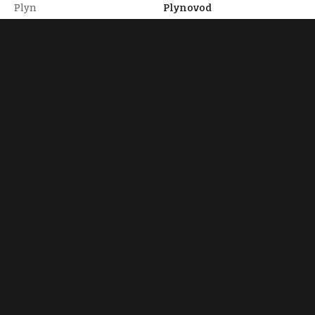
Plyn
Plynovod
Odpad
Veřejná kanalizace
Tomáš Klesa
+420 774 959 959
klesa@dumrealit.cz
Zobraz 3 nabídky
Dumrealit.cz
Svornosti 985/8
Praha 5
info@dumrealit.cz
Zobraz 159 nabídek