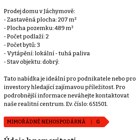
Prodej domu v Jáchymově:
- Zastavěná plocha: 207 m²
- Plocha pozemku: 489 m²
- Počet podlaží: 2
- Počet bytů: 3
- Vytápění: lokální - tuhá paliva
- Stav objektu: dobrý.
Tato nabídka je ideální pro podnikatele nebo pro
investory hledající zajímavou příležitost. Pro
podrobnější informace neváhejte kontaktovat
naše realitní centrum. Ev. číslo: 651501.
MIMOŘÁDNĚ NEHOSPODÁRNÁ
G