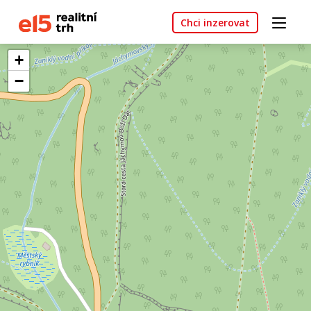
Chci inzerovat
+
−