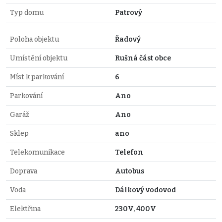
Typ domu
Patrový
Poloha objektu
Řadový
Umístění objektu
Rušná část obce
Míst k parkování
6
Parkování
Ano
Garáž
Ano
Sklep
ano
Telekomunikace
Telefon
Doprava
Autobus
Voda
Dálkový vodovod
Elektřina
230V, 400V