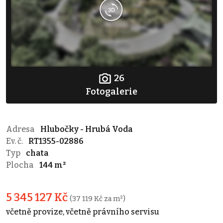
26
Fotogalerie
Adresa
Hlubočky - Hrubá Voda
Ev. č.
RT1355-02886
Typ
chata
Plocha
144 m²
5 345 127 Kč
(37 119 Kč za m²)
včetně provize, včetně právního servisu