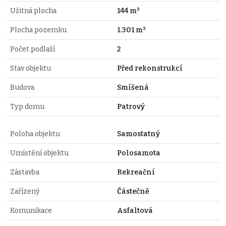
Užitná plocha
144 m²
Plocha pozemku
1.301 m²
Počet podlaží
2
Stav objektu
Před rekonstrukcí
Budova
Smíšená
Typ domu
Patrový
Poloha objektu
Samostatný
Umístění objektu
Polosamota
Zástavba
Rekreační
Zařízený
Částečně
Komunikace
Asfaltová