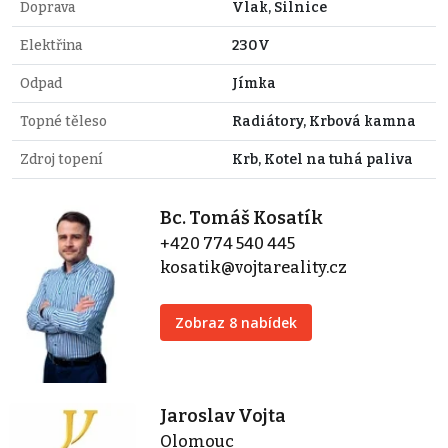
Doprava
Vlak, Silnice
Elektřina
230V
Odpad
Jímka
Topné těleso
Radiátory, Krbová kamna
Zdroj topení
Krb, Kotel na tuhá paliva
Bc. Tomáš Kosatík
+420 774 540 445
kosatik@vojtareality.cz
Zobraz 8 nabídek
Jaroslav Vojta
Olomouc