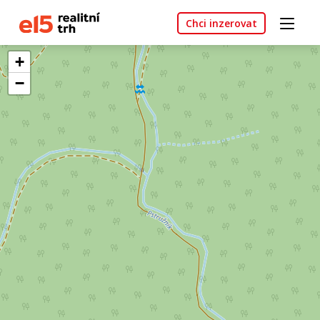
Chci inzerovat
+
−