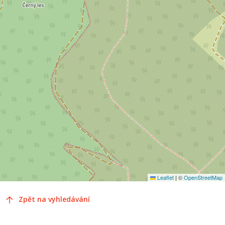
Leaflet
|
©
OpenStreetMap
Zpět na vyhledávání