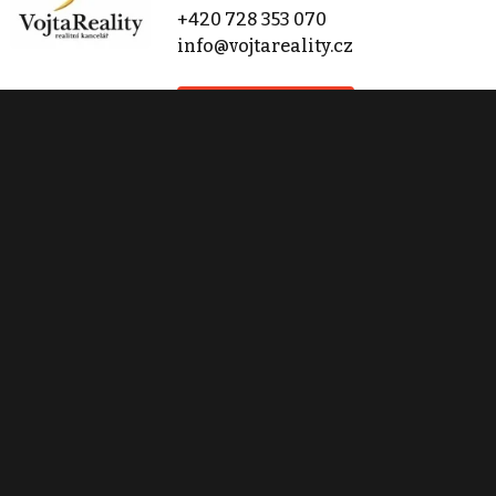
+420 728 353 070
info@vojtareality.cz
Zobraz 27 nabídek
Kontaktovat
Tisk inzerátu
Sdílet inzerát
Nahlásit inzerát