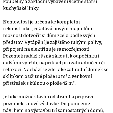
koupelny a základní vybavení včetně starší
kuchyňské linky.
Nemovitost je určena ke kompletní
rekonstrukci, což dává novým majitelům
možnost dotvořit si dům zcela podle svých
představ. Vytápění je zajištěno tuhými palivy,
připojení na elektřinu je samozřejmostí.
Pozemek nabízí různá zákoutí k odpočinku i
dalšímu využití, například pro zahradničení či
relaxaci. Nachází se zde také zahradní domek se
sklípkem o užitné ploše 10 m² a venkovní
přístřešek s kůlnou o ploše 42 m².
Je také možné stavbu odstranit a připravit
pozemek k nové výstavbě. Disponujeme
návrhem na výstavbu tří samostatných domů,