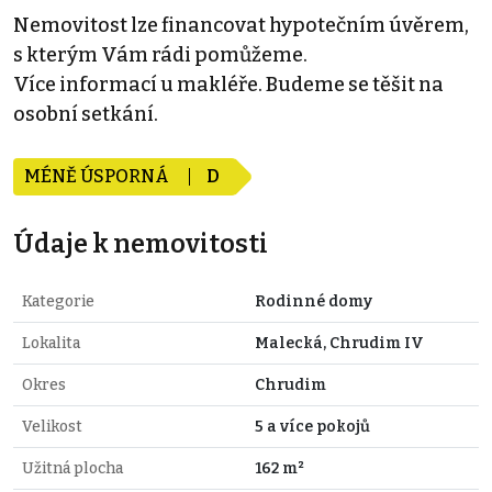
Nemovitost lze financovat hypotečním úvěrem,
s kterým Vám rádi pomůžeme.
Více informací u makléře. Budeme se těšit na
osobní setkání.
MÉNĚ ÚSPORNÁ
D
Údaje k nemovitosti
Kategorie
Rodinné domy
Lokalita
Malecká, Chrudim IV
Okres
Chrudim
Velikost
5 a více pokojů
Užitná plocha
162 m²