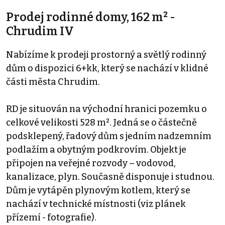
Prodej rodinné domy, 162 m² -
Chrudim IV
Nabízíme k prodeji prostorný a světlý rodinný
dům o dispozici 6+kk, který se nachází v klidné
části města Chrudim.
RD je situován na východní hranici pozemku o
celkové velikosti 528 m². Jedná se o částečně
podsklepený, řadový dům s jedním nadzemním
podlažím a obytným podkrovím. Objekt je
připojen na veřejné rozvody – vodovod,
kanalizace, plyn. Současně disponuje i studnou.
Dům je vytápěn plynovým kotlem, který se
nachází v technické místnosti (viz plánek
přízemí - fotografie).