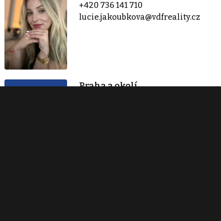
+420 736 141 710
lucie.jakoubkova@vdfreality.cz
Praha a okolí
Praha
+420 736 141 710
lucie.Jakoubkova@vdfreality.cz
Kontaktovat
Tisk inzerátu
Sdílet inzerát
Nahlásit inzerát