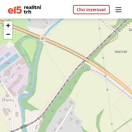
Chci inzerovat
+
−