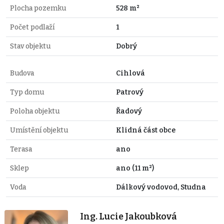
Plocha pozemku
528 m²
Počet podlaží
1
Stav objektu
Dobrý
Budova
Cihlová
Typ domu
Patrový
Poloha objektu
Řadový
Umístění objektu
Klidná část obce
Terasa
ano
Sklep
ano (11 m²)
Voda
Dálkový vodovod, Studna
Ing. Lucie Jakoubková