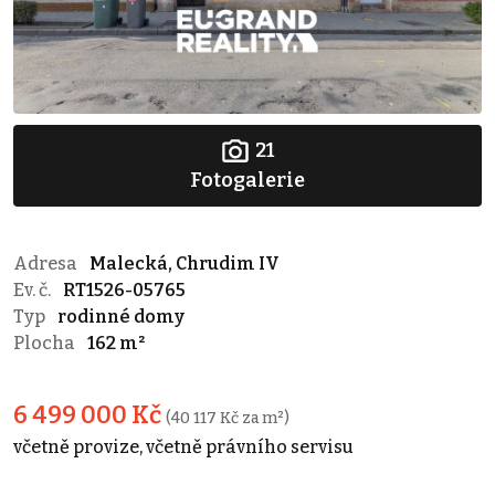
21
Fotogalerie
Adresa
Malecká, Chrudim IV
Ev. č.
RT1526-05765
Typ
rodinné domy
Plocha
162 m²
6 499 000 Kč
(40 117 Kč za m²)
včetně provize, včetně právního servisu