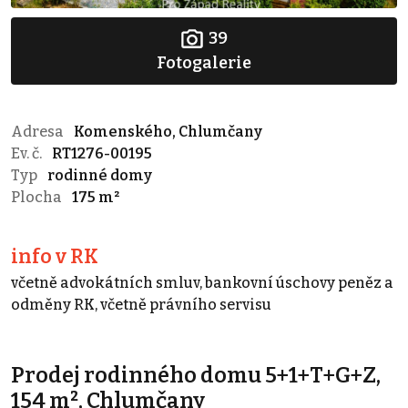
39
Fotogalerie
Adresa
Komenského, Chlumčany
Ev. č.
RT1276-00195
Typ
rodinné domy
Plocha
175 m²
info v RK
včetně advokátních smluv, bankovní úschovy peněz a
odměny RK, včetně právního servisu
Prodej rodinného domu 5+1+T+G+Z,
154 m², Chlumčany