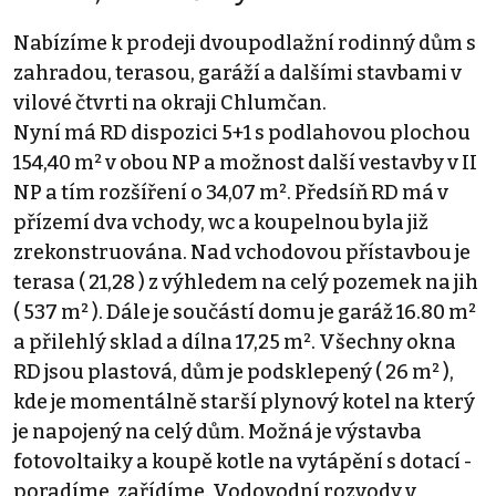
Nabízíme k prodeji dvoupodlažní rodinný dům s
zahradou, terasou, garáží a dalšími stavbami v
vilové čtvrti na okraji Chlumčan.
Nyní má RD dispozici 5+1 s podlahovou plochou
154,40 m² v obou NP a možnost další vestavby v II
NP a tím rozšíření o 34,07 m². Předsíň RD má v
přízemí dva vchody, wc a koupelnou byla již
zrekonstruována. Nad vchodovou přístavbou je
terasa ( 21,28 ) z výhledem na celý pozemek na jih
( 537 m² ). Dále je součástí domu je garáž 16.80 m²
a přilehlý sklad a dílna 17,25 m². Všechny okna
RD jsou plastová, dům je podsklepený ( 26 m² ),
kde je momentálně starší plynový kotel na který
je napojený na celý dům. Možná je výstavba
fotovoltaiky a koupě kotle na vytápění s dotací -
poradíme, zařídíme. Vodovodní rozvody v