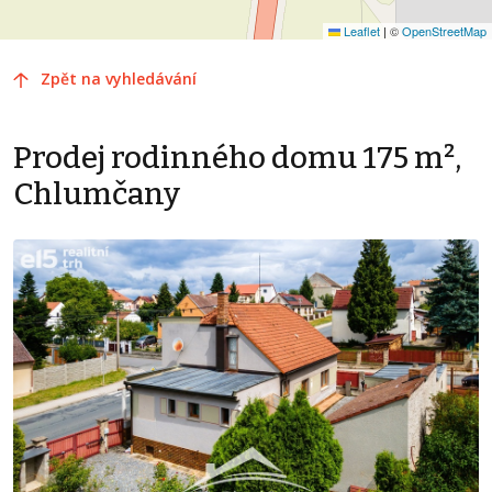
Leaflet
|
©
OpenStreetMap
Zpět na vyhledávání
Prodej rodinného domu 175 m²,
Chlumčany