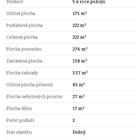
Velikost
5 a více pokojů
Užitná plocha
175 m²
Podlahová plocha
222 m²
Celková plocha
222 m²
Plocha pozemku
276 m²
Zastavěná plocha
138 m²
Plocha zahrady
537 m²
Užitná plocha přízemí
85 m²
Plocha nebytových prostor
27 m²
Plocha dílen
17 m²
Počet podlaží
2
Stav objektu
Dobrý