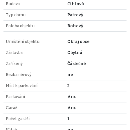
Budova
Cihlová
Typ domu
Patrový
Poloha objektu
Rohový
Umístění objektu
Okraj obce
Zástavba
Obytná
Zařízený
Částečně
Bezbariérový
ne
Míst k parkování
2
Parkování
Ano
Garáž
Ano
Počet garáží
1
Výtah
ne