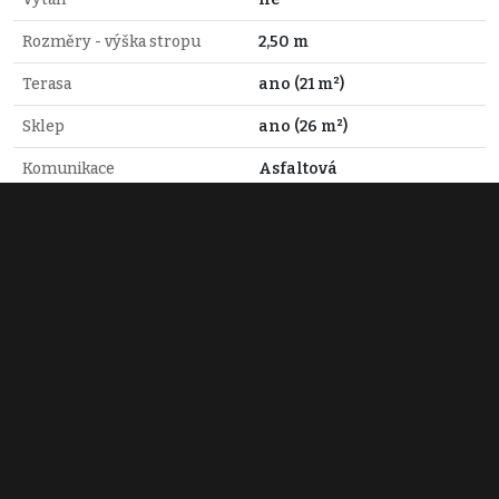
Rozměry - výška stropu
2,50 m
Terasa
ano (21 m²)
Sklep
ano (26 m²)
Komunikace
Asfaltová
Doprava
Autobus
Voda
Dálkový vodovod, Studna
Elektřina
230V, 400V
Plyn
Plynovod
Odpad
Veřejná kanalizace
Miroslav Kovářík
+420 605 945 315