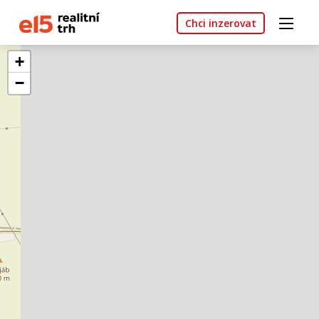
Chci inzerovat
+
−