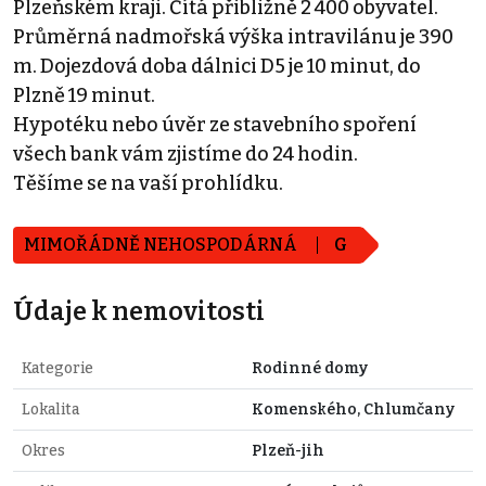
Plzeňském kraji. Čítá přibližně 2 400 obyvatel.
Průměrná nadmořská výška intravilánu je 390
m. Dojezdová doba dálnici D5 je 10 minut, do
Plzně 19 minut.
Hypotéku nebo úvěr ze stavebního spoření
všech bank vám zjistíme do 24 hodin.
Těšíme se na vaší prohlídku.
MIMOŘÁDNĚ NEHOSPODÁRNÁ
G
Údaje k nemovitosti
Kategorie
Rodinné domy
Lokalita
Komenského, Chlumčany
Okres
Plzeň-jih