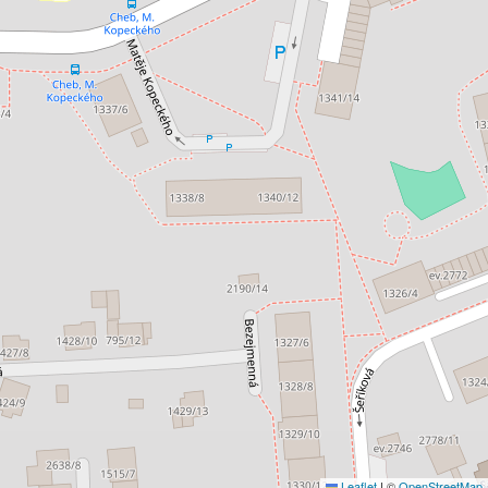
Leaflet
|
©
OpenStreetMap