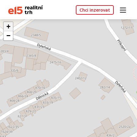
Chci inzerovat
+
−