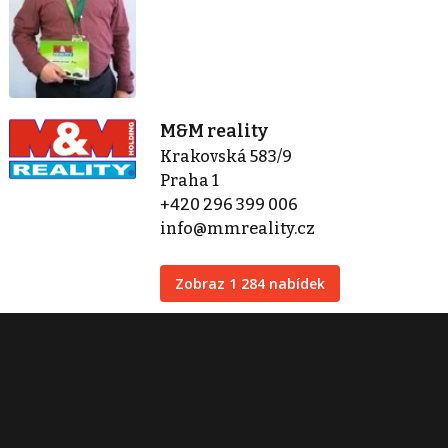
M&M reality
Krakovská 583/9
Praha 1
+420 296 399 006
info@mmreality.cz
Zobraz 1 284 nabídek
Kontaktovat
Tisk inzerátu
Sdílet inzerát
Nahlásit inzerát