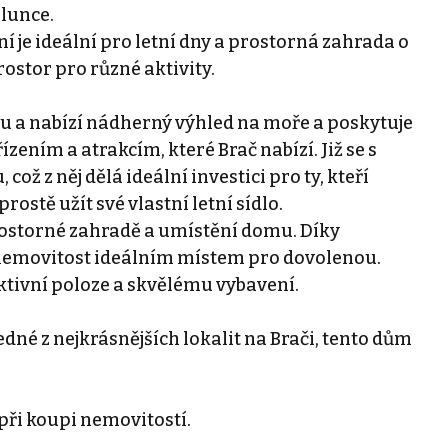
lunce.
 je ideální pro letní dny a prostorná zahrada o
ostor pro různé aktivity.
nu a nabízí nádherný výhled na moře a poskytuje
ením a atrakcím, které Brač nabízí. Již se s
ž z něj dělá ideální investici pro ty, kteří
ostě užít své vlastní letní sídlo.
ostorné zahradě a umístění domu. Díky
to nemovitost ideálním místem pro dovolenou.
ktivní poloze a skvělému vybavení.
dné z nejkrásnějších lokalit na Brači, tento dům
ři koupi nemovitostí.