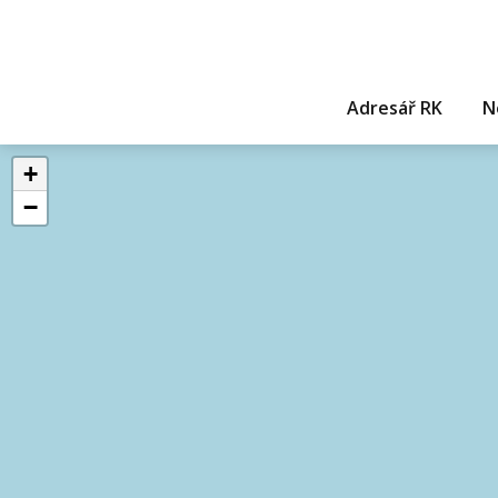
Adresář RK
N
+
−