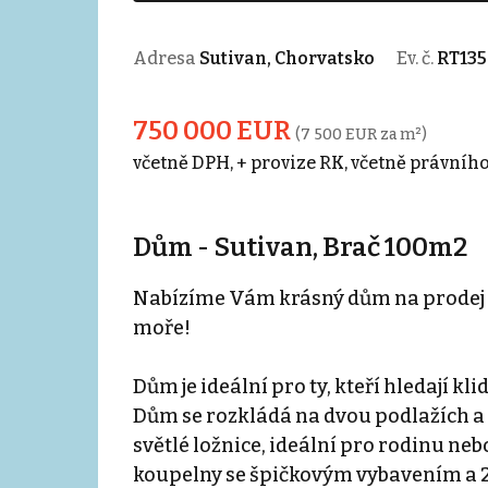
Adresa
Sutivan, Chorvatsko
Ev. č.
RT135
750 000 EUR
(7 500 EUR za m²)
včetně DPH, + provize RK, včetně právního
Dům - Sutivan, Brač 100m2
Nabízíme Vám krásný dům na prodej v
moře!
Dům je ideální pro ty, kteří hledají k
Dům se rozkládá na dvou podlažích a
světlé ložnice, ideální pro rodinu neb
koupelny se špičkovým vybavením a 2