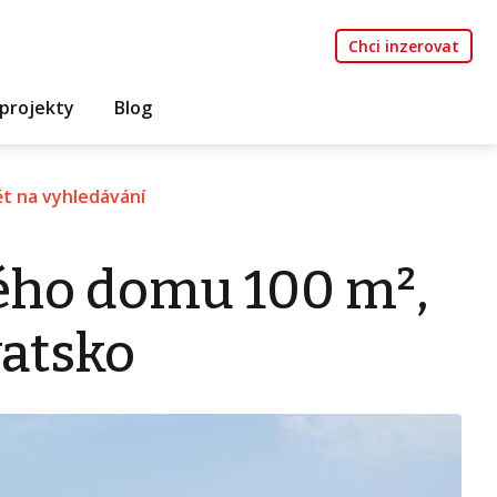
Chci inzerovat
projekty
Blog
t na vyhledávání
ého domu 100 m²,
vatsko