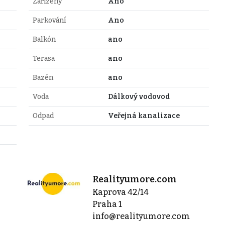
Zařízený
Ano
Parkování
Ano
Balkón
ano
Terasa
ano
Bazén
ano
Voda
Dálkový vodovod
Odpad
Veřejná kanalizace
Realityumore.com
Kaprova 42/14
Praha 1
info@realityumore.com