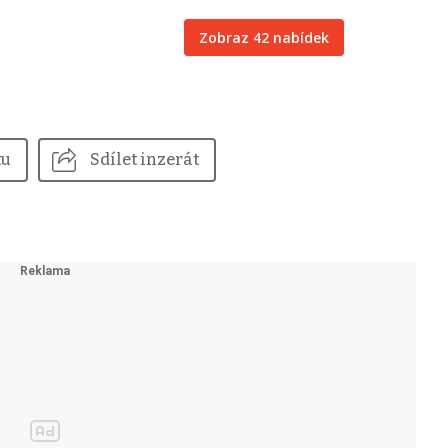
Zobraz 42 nabídek
tu
Sdílet inzerát