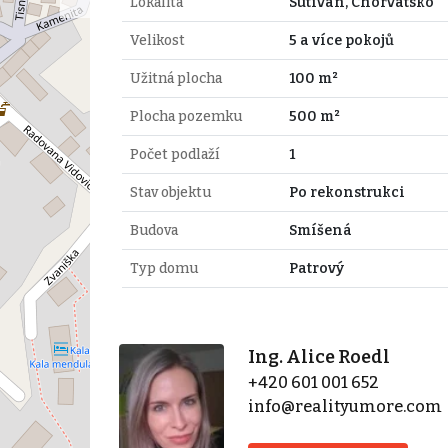
Lokalita
Sutivan, Chorvatsko
Velikost
5 a více pokojů
Užitná plocha
100 m²
Plocha pozemku
500 m²
Počet podlaží
1
Stav objektu
Po rekonstrukci
Budova
Smíšená
Typ domu
Patrový
Ing. Alice Roedl
+420 601 001 652
info@realityumore.com