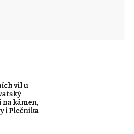
ích vil u
vatský
í na kámen,
y i Plečnika