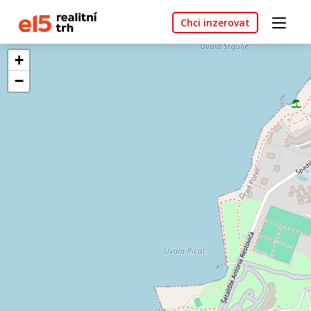
Chci inzerovat
+
−