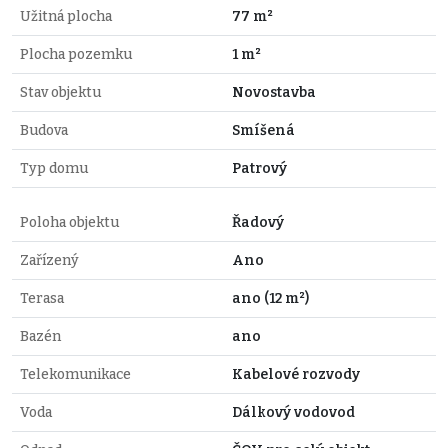
Užitná plocha
77 m²
Plocha pozemku
1 m²
Stav objektu
Novostavba
Budova
Smíšená
Typ domu
Patrový
Poloha objektu
Řadový
Zařízený
Ano
Terasa
ano (12 m²)
Bazén
ano
Telekomunikace
Kabelové rozvody
Voda
Dálkový vodovod