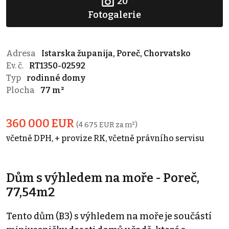
20
Fotogalerie
Adresa
Istarska županija, Poreč, Chorvatsko
Ev. č.
RT1350-02592
Typ
rodinné domy
Plocha
77 m²
360 000 EUR
(4 675 EUR za m²)
včetně DPH, + provize RK, včetně právního servisu
Dům s výhledem na moře - Poreč,
77,54m2
Tento dům (B3) s výhledem na moře je součástí