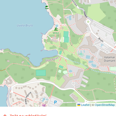
Leaflet
|
©
OpenStreetMap
Zpět na vyhledávání