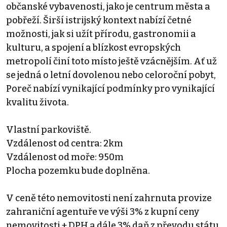
občanské vybavenosti, jako je centrum města a
pobřeží. Širší istrijský kontext nabízí četné
možnosti, jak si užít přírodu, gastronomii a
kulturu, a spojení a blízkost evropských
metropolí činí toto místo ještě vzácnějším. Ať už
se jedná o letní dovolenou nebo celoroční pobyt,
Poreč nabízí vynikající podmínky pro vynikající
kvalitu života.
Vlastní parkoviště.
Vzdálenost od centra: 2km
Vzdálenost od moře: 950m
Plocha pozemku bude doplněna.
V ceně této nemovitosti není zahrnuta provize
zahraniční agentuře ve výši 3% z kupní ceny
nemovitosti + DPH a dále 3% daň z převodu státu.