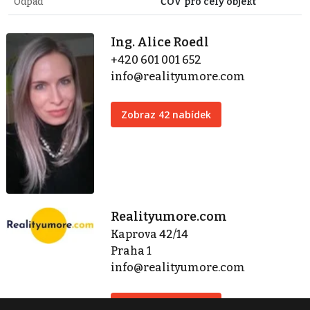
Odpad
ČOV pro celý objekt
Ing. Alice Roedl
+420 601 001 652
info@realityumore.com
Zobraz 42 nabídek
Realityumore.com
Kaprova 42/14
Praha 1
info@realityumore.com
Zobraz 42 nabídek