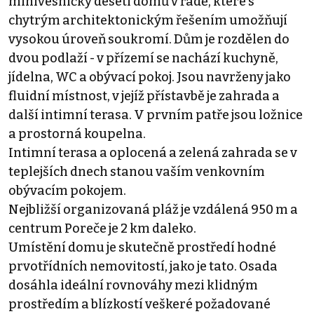
minivesničky deseti domů v řadě, které s
chytrým architektonickým řešením umožňují
vysokou úroveň soukromí. Dům je rozdělen do
dvou podlaží - v přízemí se nachází kuchyně,
jídelna, WC a obývací pokoj. Jsou navrženy jako
fluidní místnost, v jejíž přístavbě je zahrada a
další intimní terasa. V prvním patře jsou ložnice
a prostorná koupelna.
Intimní terasa a oplocená a zelená zahrada se v
teplejších dnech stanou vaším venkovním
obývacím pokojem.
Nejbližší organizovaná pláž je vzdálená 950 m a
centrum Poreče je 2 km daleko.
Umístění domu je skutečně prostředí hodné
prvotřídních nemovitostí, jako je tato. Osada
dosáhla ideální rovnováhy mezi klidným
prostředím a blízkostí veškeré požadované