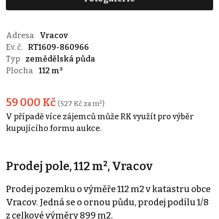
Adresa
Vracov
Ev. č.
RT1609-860966
Typ
zemědělská půda
Plocha
112 m²
59 000 Kč
(527 Kč za m²)
V případě více zájemců může RK využít pro výběr
kupujícího formu aukce.
Prodej pole, 112 m², Vracov
Prodej pozemku o výměře 112 m2 v katastru obce
Vracov. Jedná se o ornou půdu, prodej podílu 1/8
z celkové výměry 899 m2.