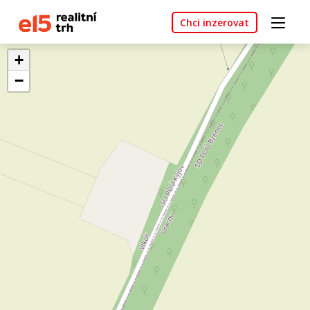
Chci inzerovat
+
−