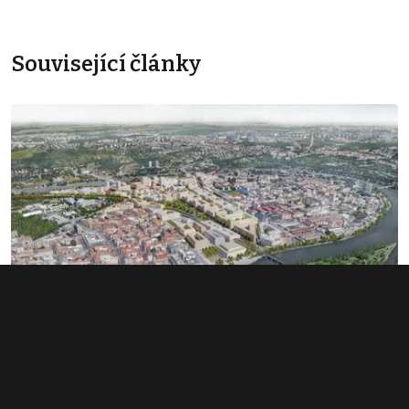
Související články
Rozsáhlé území v Bubnech změnilo
majitele. Noví investoři hledají dalšího
miliardáře