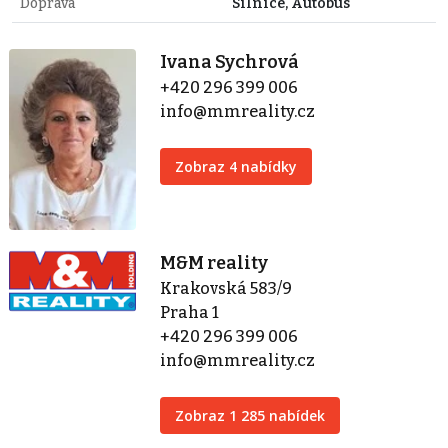
Doprava
Silnice, Autobus
Ivana Sychrová
+420 296 399 006
info@mmreality.cz
Zobraz 4 nabídky
M&M reality
Krakovská 583/9
Praha 1
+420 296 399 006
info@mmreality.cz
Zobraz 1 285 nabídek