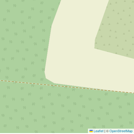
Leaflet
|
©
OpenStreetMap