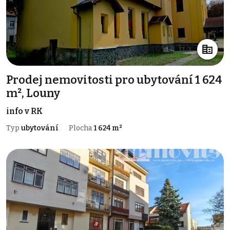
Prodej nemovitosti pro ubytování 1 624
m², Louny
info v RK
Typ
ubytování
Plocha
1 624 m²