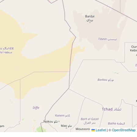
Leaflet
|
©
OpenStreetMap