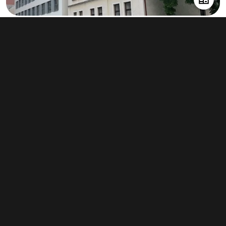
Pronájem kanceláře 34 m², Hradec
Králové - Pražské Předměstí
250 Kč za m²/měsíc
(3 000 Kč za m²/rok)
Typ
kanceláře
Plocha
34 m²