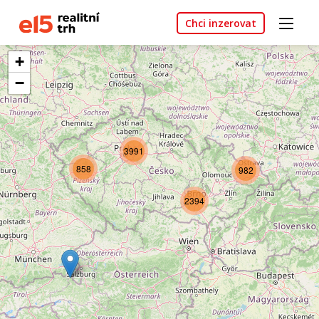
Chci inzerovat
+
−
3991
858
982
2394